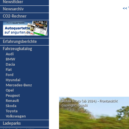
Newsticker
<< 
Newsarchiv
CO2-Rechner
Erfahrungsberichte
Fahrzeugkatalog
Audi
BMW
Dacia
Fiat
Ford
Hyundai
Mercedes-Benz
Opel
Peugeot
Renault
Skoda
Toyota
Volkswagen
Ladeparks