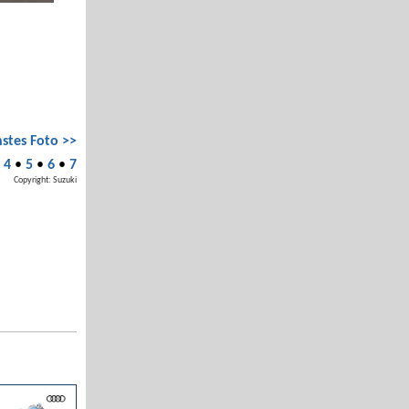
stes Foto >>
•
4
•
5
•
6
•
7
Copyright: Suzuki