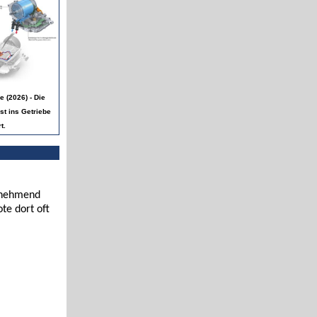
 (2026) - Die
st ins Getriebe
t.
zunehmend
te dort oft