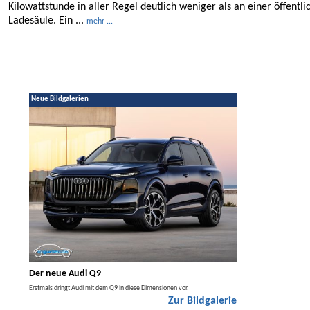
Kilowattstunde in aller Regel deutlich weniger als an einer öffentli
Ladesäule. Ein ...
mehr ...
Neue Bildgalerien
Der neue Audi Q9
Der neue Merced
t den
Erstmals dringt Audi mit dem Q9 in diese Dimensionen vor.
Der neue Mercedes GLA kom
Zur Bildgalerie
Hybrid.