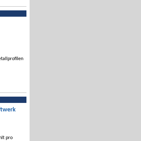
tallprofilen
ftwerk
hlt pro