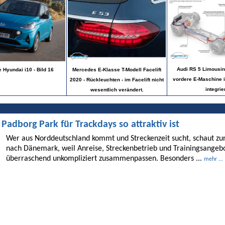
Audi RS 5 Limousine
 Hyundai i10 - Bild 16
Mercedes E-Klasse T-Modell Facelift
vordere E-Maschine i
2020 - Rückleuchten - im Facelift nicht
integrier
wesentlich verändert.
dborg Park für Trackdays so attraktiv ist
Wer aus Norddeutschland kommt und Streckenzeit sucht, schaut 
nach Dänemark, weil Anreise, Streckenbetrieb und Trainingsangebo
überraschend unkompliziert zusammenpassen. Besonders ...
mehr ...