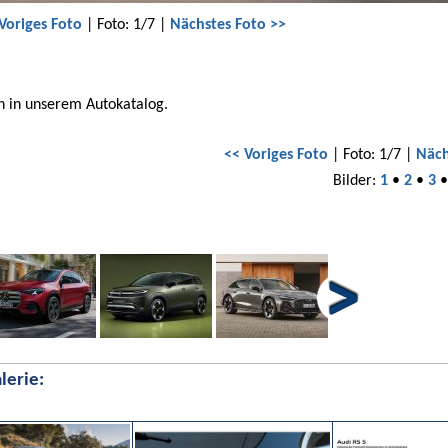
Voriges Foto
| Foto: 1/7 |
Nächstes Foto >>
h in unserem Autokatalog.
<< Voriges Foto
| Foto: 1/7 |
Näch
Bilder:
1
•
2
•
3
lerie: