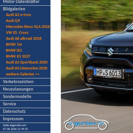
Motor-Datenblätter
Bildgalerien
Audi A2 e-tron
Audi Q9
Mercedes-Benz GLA 2026
VW ID. Cross
Audi A6 allroad 2026
BMW 7er
BMW iX5
BMW X5 2027
Audi A3 Sportback 2020
Audi A3 Limousine 2020
weitere Galerien >>
Verkehrszeichen
Neuzulassungen
Sondermodelle
Service
Datenschutz
Impressum
Seite abgerufen am:
07.08.2026 12:49:25