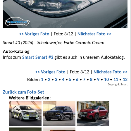
<< Voriges Foto
| Foto: 8/12 |
Nächstes Foto >>
Smart #3 (2026) - Scheinwerfer, Farbe Ceramic Cream
Auto-Katalog
Infos zum
Smart Smart #3
gibt es auch in unserem Autokatalog.
<< Voriges Foto
| Foto: 8/12 |
Nächstes Foto >>
Bilder:
1
•
2
•
3
•
4
•
5
•
6
•
7
•
8
•
9
•
10
•
11
•
12
Copyright: Smart
Zurück zum Foto-Set
Weitere Bildgalerien: