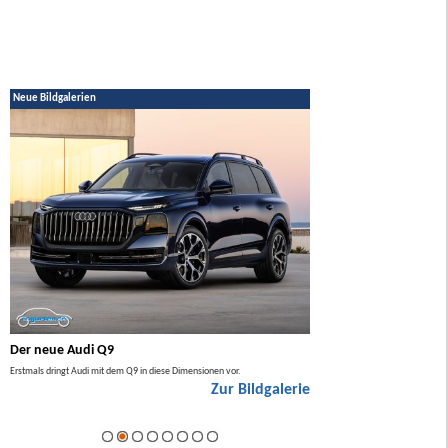
Neue Bildgalerien
Der neue Audi Q9
Der neue Mercedes GL
Erstmals dringt Audi mit dem Q9 in diese Dimensionen vor.
Der neue Mercedes GLA kommt zuers
Zur Bildgalerie
Hybrid.
ie