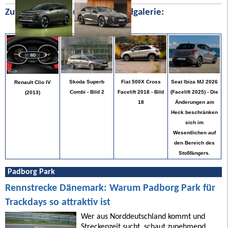
Zufällige Bilder aus unserer Bildgalerie:
Seat Ibiza MJ 2026
Skoda Superb
Fiat 500X Cross
Renault Clio IV
(Facelift 2025) - Die
Combi - Bild 2
Facelift 2018 - Bild
(2013)
Änderungen am
18
Heck beschränken
sich im
Wesentlichen auf
den Bereich des
Stoßfängers.
Padborg Park
Rennstrecke Dänemark: Warum Padborg Park für
Trackdays so attraktiv ist
Wer aus Norddeutschland kommt und
Streckenzeit sucht, schaut zunehmend