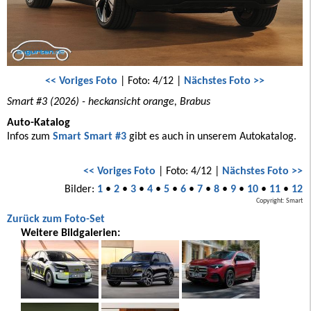
<< Voriges Foto
| Foto: 4/12 |
Nächstes Foto >>
Smart #3 (2026) - heckansicht orange, Brabus
Auto-Katalog
Infos zum
Smart Smart #3
gibt es auch in unserem Autokatalog.
<< Voriges Foto
| Foto: 4/12 |
Nächstes Foto >>
Bilder:
1
•
2
•
3
•
4
•
5
•
6
•
7
•
8
•
9
•
10
•
11
•
12
Copyright: Smart
Zurück zum Foto-Set
Weitere Bildgalerien: