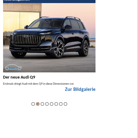
Der neue Audi Q9
Der neue Mercedes GL
Erstmals dringt Audi mit dem Q9 in diese Dimensionen vor.
Der neue Mercedes GLA kommt zuers
Zur Bildgalerie
Hybrid.
ie