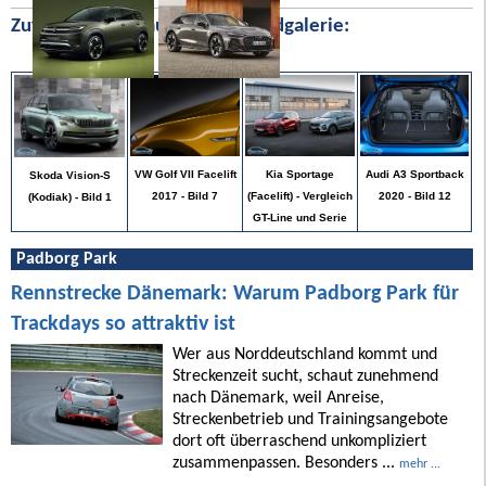
Zufällige Bilder aus unserer Bildgalerie:
Audi A3 Sportback
VW Golf VII Facelift
Kia Sportage
Skoda Vision-S
2020 - Bild 12
2017 - Bild 7
(Facelift) - Vergleich
(Kodiak) - Bild 1
GT-Line und Serie
Padborg Park
Rennstrecke Dänemark: Warum Padborg Park für
Trackdays so attraktiv ist
Wer aus Norddeutschland kommt und
Streckenzeit sucht, schaut zunehmend
nach Dänemark, weil Anreise,
Streckenbetrieb und Trainingsangebote
dort oft überraschend unkompliziert
zusammenpassen. Besonders ...
mehr ...