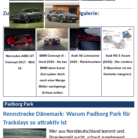
Zufällige Bilder aus unserer Bildgalerie:
Audi RS 5 Avant
BMW Concept i4 -
Audi A6 Limousine
Mercedes-AMG GT
(2026) - Die vordere
Genf 2020 - Da hat
2025 - Rückleuchten
Concept 2017 - Bild
E-Maschine ist ins
BMW dann kurze
16
Getriebe integriert.
Zeit später doch
noch eine Menge
Bilder nachgelegt.
Schaut selber.
Padborg Park
Rennstrecke Dänemark: Warum Padborg Park für
Trackdays so attraktiv ist
Wer aus Norddeutschland kommt und
Streckenzeit sucht, schaut zunehmend