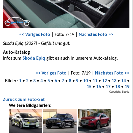
<< Voriges Foto
| Foto: 7/19 |
Nächstes Foto >>
Skoda Epiq (2027) - Gefällt uns gut.
Auto-Katalog
Infos zum
Skoda Epiq
gibt es auch in unserem Autokatalog.
<< Voriges Foto
| Foto: 7/19 |
Nächstes Foto >>
Bilder:
1
•
2
•
3
•
4
•
5
•
6
•
7
•
8
•
9
•
10
•
11
•
12
•
13
•
14
•
15
•
16
•
17
•
18
•
19
Copyright: Skoda
Zurück zum Foto-Set
Weitere Bildgalerien: