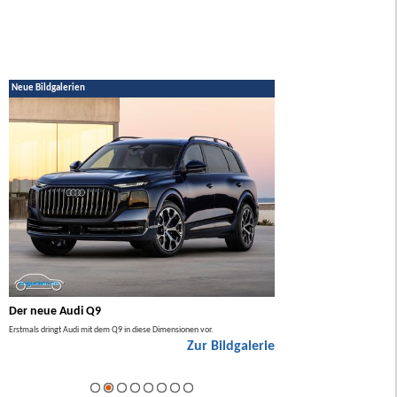
Neue Bildgalerien
Der neue Audi Q9
Der neue Mercedes GL
Erstmals dringt Audi mit dem Q9 in diese Dimensionen vor.
Der neue Mercedes GLA kommt zuers
Zur Bildgalerie
Hybrid.
ie