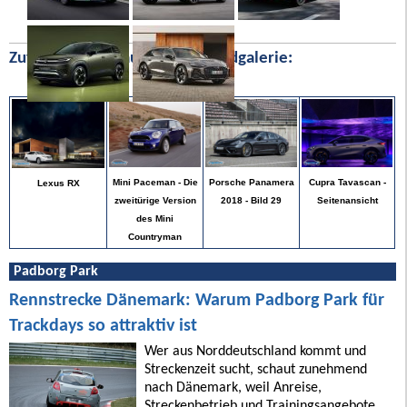
Zufällige Bilder aus unserer Bildgalerie:
Cupra Tavascan -
Mini Paceman - Die
Porsche Panamera
Lexus RX
Seitenansicht
zweitürige Version
2018 - Bild 29
des Mini
Countryman
Padborg Park
Rennstrecke Dänemark: Warum Padborg Park für
Trackdays so attraktiv ist
Wer aus Norddeutschland kommt und
Streckenzeit sucht, schaut zunehmend
nach Dänemark, weil Anreise,
Streckenbetrieb und Trainingsangebote