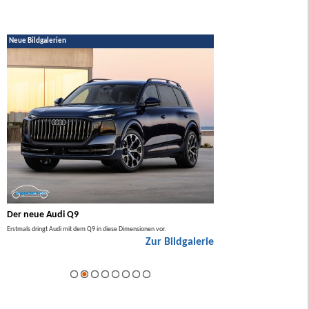
Neue Bildgalerien
Der neue Audi Q9
Der neue Mercedes GL
Erstmals dringt Audi mit dem Q9 in diese Dimensionen vor.
Der neue Mercedes GLA kommt zuers
Zur Bildgalerie
Hybrid.
ie