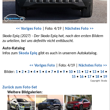
<< Voriges Foto
| Foto: 4/19 |
Nächstes Foto >>
Skoda Epiq (2027) - Der Skoda Epiq hat, nach den ersten Bildern
zu urteilen, bei uns definitiv nicht enttäuscht.
Auto-Katalog
Infos zum
Skoda Epiq
gibt es auch in unserem Autokatalog.
<< Voriges Foto
| Foto: 4/19 |
Nächstes Foto >>
Bilder:
1
•
2
•
3
•
4
•
5
•
6
•
7
•
8
•
9
•
10
•
11
•
12
•
13
•
14
•
15
•
16
•
17
•
18
•
19
Copyright: Skoda
Zurück zum Foto-Set
Weitere Bildgalerien: