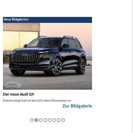
Neue Bildgalerien
Der neue Audi Q9
Der neue Mercedes GL
Erstmals dringt Audi mit dem Q9 in diese Dimensionen vor.
Der neue Mercedes GLA kommt zuers
Zur Bildgalerie
Hybrid.
ie