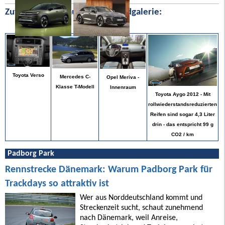
Zufällige Bilder aus unserer Bildgalerie:
Toyota Verso
Mercedes C-
Opel Meriva -
Klasse T-Modell
Innenraum
Toyota Aygo 2012 - Mit
rollwiederstandsreduzierten
Reifen sind sogar 4,3 Liter
drin - das entspricht 99 g
CO2 / km
Padborg Park
Rennstrecke Dänemark: Warum Padborg Park für
Trackdays so attraktiv ist
Wer aus Norddeutschland kommt und
Streckenzeit sucht, schaut zunehmend
nach Dänemark, weil Anreise,