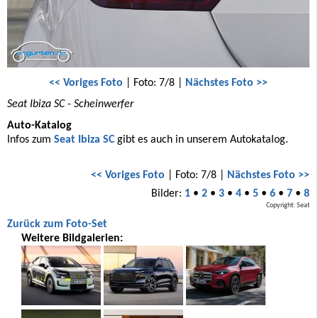
<< Voriges Foto
| Foto: 7/8 |
Nächstes Foto >>
Seat Ibiza SC - Scheinwerfer
Auto-Katalog
Infos zum
Seat Ibiza SC
gibt es auch in unserem Autokatalog.
<< Voriges Foto
| Foto: 7/8 |
Nächstes Foto >>
Bilder:
1
•
2
•
3
•
4
•
5
•
6
•
7
•
8
Copyright: Seat
Zurück zum Foto-Set
Weitere Bildgalerien: