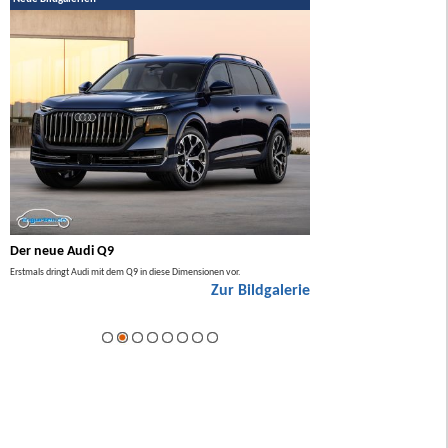
Der neue Audi Q9
Der neue Mercedes GL
Erstmals dringt Audi mit dem Q9 in diese Dimensionen vor.
Der neue Mercedes GLA kommt zuers
Zur Bildgalerie
Hybrid.
ie