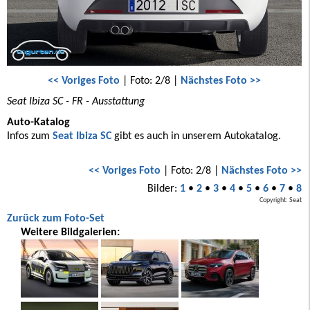
<< Voriges Foto
| Foto: 2/8 |
Nächstes Foto >>
Seat Ibiza SC - FR - Ausstattung
Auto-Katalog
Infos zum
Seat Ibiza SC
gibt es auch in unserem Autokatalog.
<< Voriges Foto
| Foto: 2/8 |
Nächstes Foto >>
Bilder:
1
•
2
•
3
•
4
•
5
•
6
•
7
•
8
Copyright: Seat
Zurück zum Foto-Set
Weitere Bildgalerien: