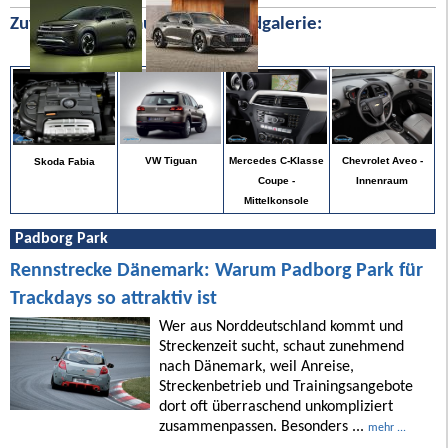
Zufällige Bilder aus unserer Bildgalerie:
Chevrolet Aveo -
VW Tiguan
Mercedes C-Klasse
Skoda Fabia
Innenraum
Coupe -
Mittelkonsole
Padborg Park
Rennstrecke Dänemark: Warum Padborg Park für
Trackdays so attraktiv ist
Wer aus Norddeutschland kommt und
Streckenzeit sucht, schaut zunehmend
nach Dänemark, weil Anreise,
Streckenbetrieb und Trainingsangebote
dort oft überraschend unkompliziert
zusammenpassen. Besonders ...
mehr ...