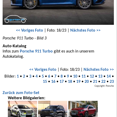
<< Voriges Foto
| Foto: 18/23 |
Nächstes Foto >>
Porsche 911 Turbo - Bild 3
Auto-Katalog
Infos zum
Porsche 911 Turbo
gibt es auch in unserem
Autokatalog.
<< Voriges Foto
| Foto: 18/23 |
Nächstes Foto >>
Bilder:
1
•
2
•
3
•
4
•
5
•
6
•
7
•
8
•
9
•
10
•
11
•
12
•
13
•
14
•
15
•
16
•
17
•
18
•
19
•
20
•
21
•
22
•
23
Copyright: Porsche
Zurück zum Foto-Set
Weitere Bildgalerien: