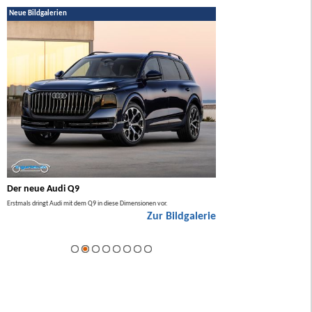
Neue Bildgalerien
Der neue Audi Q9
Der neue Mercedes GL
Erstmals dringt Audi mit dem Q9 in diese Dimensionen vor.
Der neue Mercedes GLA kommt zuers
Zur Bildgalerie
Hybrid.
ie