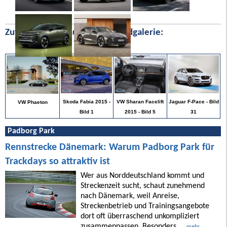
Zufällige Bilder aus unserer Bildgalerie:
Jaguar F-Pace - Bild
Skoda Fabia 2015 -
VW Sharan Facelift
VW Phaeton
31
Bild 1
2015 - Bild 5
Padborg Park
Rennstrecke Dänemark: Warum Padborg Park für
Trackdays so attraktiv ist
Wer aus Norddeutschland kommt und
Streckenzeit sucht, schaut zunehmend
nach Dänemark, weil Anreise,
Streckenbetrieb und Trainingsangebote
dort oft überraschend unkompliziert
zusammenpassen. Besonders ...
mehr ...