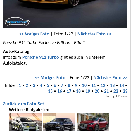
<< Voriges Foto
| Foto: 1/23 |
Nächstes Foto >>
Porsche 911 Turbo Exclusive Edition - Bild 1
Auto-Katalog
Infos zum
Porsche 911 Turbo
gibt es auch in unserem
Autokatalog.
<< Voriges Foto
| Foto: 1/23 |
Nächstes Foto >>
Bilder:
1
•
2
•
3
•
4
•
5
•
6
•
7
•
8
•
9
•
10
•
11
•
12
•
13
•
14
•
15
•
16
•
17
•
18
•
19
•
20
•
21
•
22
•
23
Copyright: Porsche
Zurück zum Foto-Set
Weitere Bildgalerien: