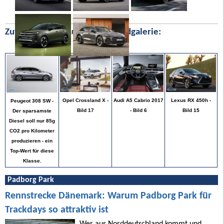
Zufällige Bilder aus unserer Bildgalerie:
Lexus RX 450h -
Opel Crossland X -
Audi A5 Cabrio 2017
Peugeot 308 SW -
Bild 15
Bild 17
- Bild 6
Der sparsamste
Diesel soll nur 85g
CO2 pro Kilometer
produzieren - ein
Top-Wert für diese
Klasse.
Padborg Park
Rennstrecke Dänemark: Warum Padborg Park für
Trackdays so attraktiv ist
Wer aus Norddeutschland kommt und