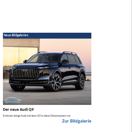
Neue Bildgalerien
Der neue Audi Q9
Der neue Mercedes GL
Erstmals dringt Audi mit dem Q9 in diese Dimensionen vor.
Der neue Mercedes GLA kommt zuers
Zur Bildgalerie
Hybrid.
ie