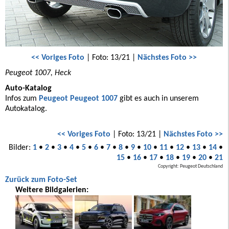
<< Voriges Foto
| Foto: 13/21 |
Nächstes Foto >>
Peugeot 1007, Heck
Auto-Katalog
Infos zum
Peugeot Peugeot 1007
gibt es auch in unserem
Autokatalog.
<< Voriges Foto
| Foto: 13/21 |
Nächstes Foto >>
Bilder:
1
•
2
•
3
•
4
•
5
•
6
•
7
•
8
•
9
•
10
•
11
•
12
•
13
•
14
•
15
•
16
•
17
•
18
•
19
•
20
•
21
Copyright: Peugeot Deutschland
Zurück zum Foto-Set
Weitere Bildgalerien: