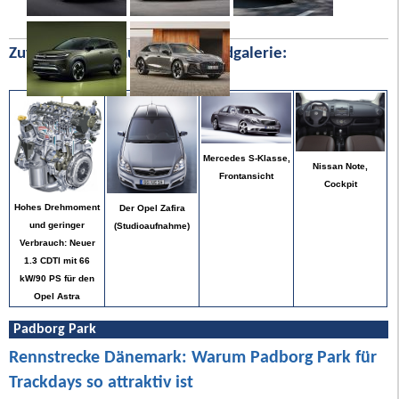
Zufällige Bilder aus unserer Bildgalerie:
Mercedes S-Klasse,
Nissan Note,
Frontansicht
Cockpit
Hohes Drehmoment
Der Opel Zafira
und geringer
(Studioaufnahme)
Verbrauch: Neuer
1.3 CDTI mit 66
kW/90 PS für den
Opel Astra
Padborg Park
Rennstrecke Dänemark: Warum Padborg Park für
Trackdays so attraktiv ist