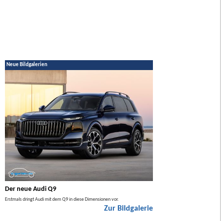
Neue Bildgalerien
Der neue Audi Q9
Der neue Mercedes GL
Erstmals dringt Audi mit dem Q9 in diese Dimensionen vor.
Der neue Mercedes GLA kommt zuers
Zur Bildgalerie
Hybrid.
ie