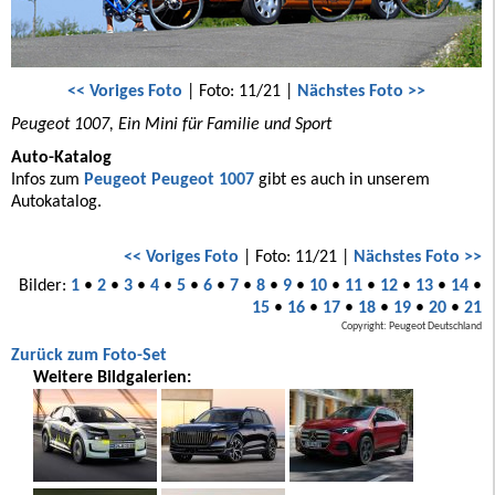
<< Voriges Foto
| Foto: 11/21 |
Nächstes Foto >>
Peugeot 1007, Ein Mini für Familie und Sport
Auto-Katalog
Infos zum
Peugeot Peugeot 1007
gibt es auch in unserem
Autokatalog.
<< Voriges Foto
| Foto: 11/21 |
Nächstes Foto >>
Bilder:
1
•
2
•
3
•
4
•
5
•
6
•
7
•
8
•
9
•
10
•
11
•
12
•
13
•
14
•
15
•
16
•
17
•
18
•
19
•
20
•
21
Copyright: Peugeot Deutschland
Zurück zum Foto-Set
Weitere Bildgalerien: