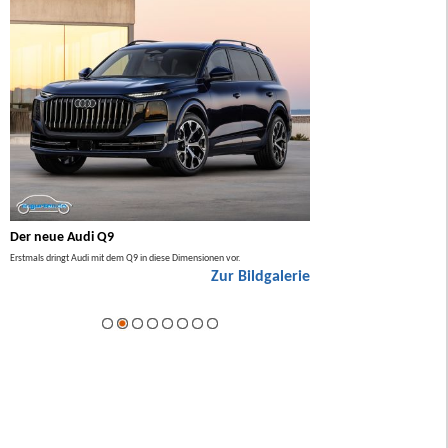
Der neue Audi Q9
Der neue Mercedes GL
Erstmals dringt Audi mit dem Q9 in diese Dimensionen vor.
Der neue Mercedes GLA kommt zuers
Zur Bildgalerie
Hybrid.
ie