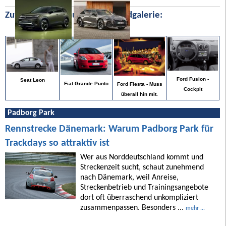
Zufällige Bilder aus unserer Bildgalerie:
Ford Fusion -
Seat Leon
Fiat Grande Punto
Ford Fiesta - Muss
Cockpit
überall hin mit.
Padborg Park
Rennstrecke Dänemark: Warum Padborg Park für
Trackdays so attraktiv ist
Wer aus Norddeutschland kommt und
Streckenzeit sucht, schaut zunehmend
nach Dänemark, weil Anreise,
Streckenbetrieb und Trainingsangebote
dort oft überraschend unkompliziert
zusammenpassen. Besonders ...
mehr ...