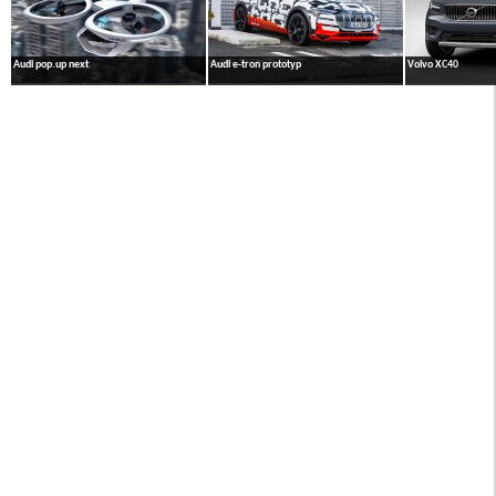
Audi pop.up next
Audi e-tron prototyp
Volvo XC40