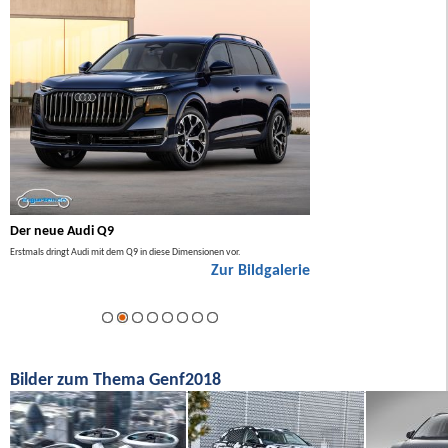
Der neue Audi Q9
Der neue Mercedes GL
Erstmals dringt Audi mit dem Q9 in diese Dimensionen vor.
Der neue Mercedes GLA kommt zuers
Zur Bildgalerie
Hybrid.
ie
Bilder zum Thema Genf2018