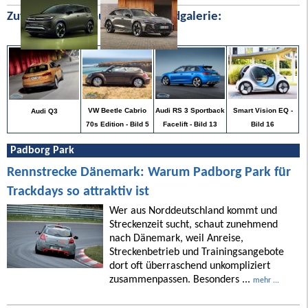
Zufällige Bilder aus unserer Bildgalerie:
Smart Vision EQ -
VW Beetle Cabrio
Audi RS 3 Sportback
Audi Q3
Bild 16
70s Edition - Bild 5
Facelift - Bild 13
Padborg Park
Rennstrecke Dänemark: Warum Padborg Park für
Trackdays so attraktiv ist
Wer aus Norddeutschland kommt und
Streckenzeit sucht, schaut zunehmend
nach Dänemark, weil Anreise,
Streckenbetrieb und Trainingsangebote
dort oft überraschend unkompliziert
zusammenpassen. Besonders ...
mehr ...