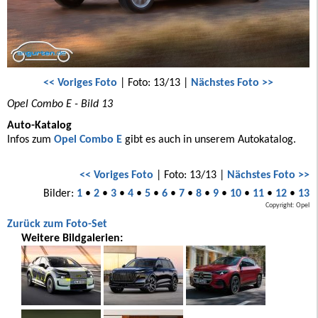
<< Voriges Foto
| Foto: 13/13 |
Nächstes Foto >>
Opel Combo E - Bild 13
Auto-Katalog
Infos zum
Opel Combo E
gibt es auch in unserem Autokatalog.
<< Voriges Foto
| Foto: 13/13 |
Nächstes Foto >>
Bilder:
1
•
2
•
3
•
4
•
5
•
6
•
7
•
8
•
9
•
10
•
11
•
12
•
13
Copyright: Opel
Zurück zum Foto-Set
Weitere Bildgalerien: