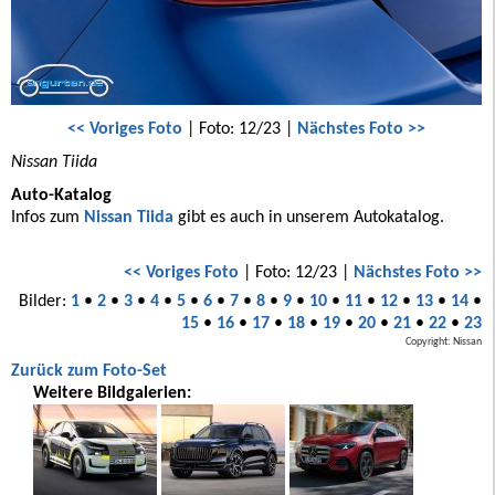
<< Voriges Foto
| Foto: 12/23 |
Nächstes Foto >>
Nissan Tiida
Auto-Katalog
Infos zum
Nissan Tiida
gibt es auch in unserem Autokatalog.
<< Voriges Foto
| Foto: 12/23 |
Nächstes Foto >>
Bilder:
1
•
2
•
3
•
4
•
5
•
6
•
7
•
8
•
9
•
10
•
11
•
12
•
13
•
14
•
15
•
16
•
17
•
18
•
19
•
20
•
21
•
22
•
23
Copyright: Nissan
Zurück zum Foto-Set
Weitere Bildgalerien: