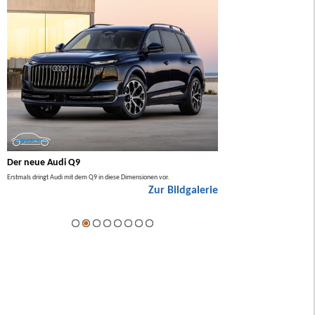
Der neue Audi Q9
Der neue Mercedes GL
Erstmals dringt Audi mit dem Q9 in diese Dimensionen vor.
Der neue Mercedes GLA kommt zuers
Zur Bildgalerie
Hybrid.
ie