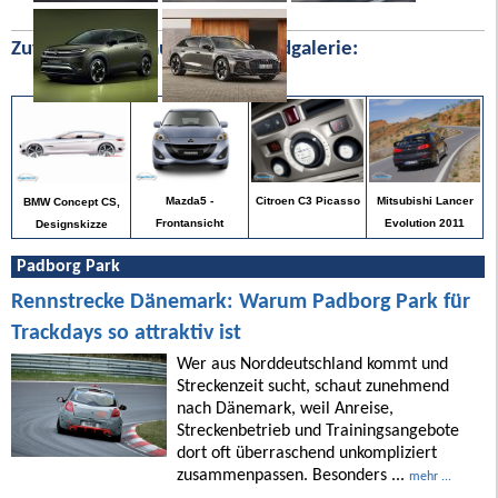
Zufällige Bilder aus unserer Bildgalerie:
Mitsubishi Lancer
Mazda5 -
Citroen C3 Picasso
BMW Concept CS,
Evolution 2011
Frontansicht
Designskizze
Padborg Park
Rennstrecke Dänemark: Warum Padborg Park für
Trackdays so attraktiv ist
Wer aus Norddeutschland kommt und
Streckenzeit sucht, schaut zunehmend
nach Dänemark, weil Anreise,
Streckenbetrieb und Trainingsangebote
dort oft überraschend unkompliziert
zusammenpassen. Besonders ...
mehr ...