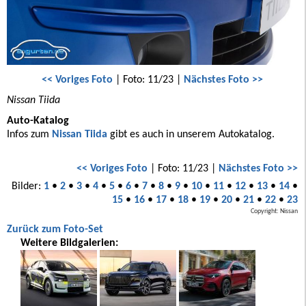
<< Voriges Foto
| Foto: 11/23 |
Nächstes Foto >>
Nissan Tiida
Auto-Katalog
Infos zum
Nissan Tiida
gibt es auch in unserem Autokatalog.
<< Voriges Foto
| Foto: 11/23 |
Nächstes Foto >>
Bilder:
1
•
2
•
3
•
4
•
5
•
6
•
7
•
8
•
9
•
10
•
11
•
12
•
13
•
14
•
15
•
16
•
17
•
18
•
19
•
20
•
21
•
22
•
23
Copyright: Nissan
Zurück zum Foto-Set
Weitere Bildgalerien: