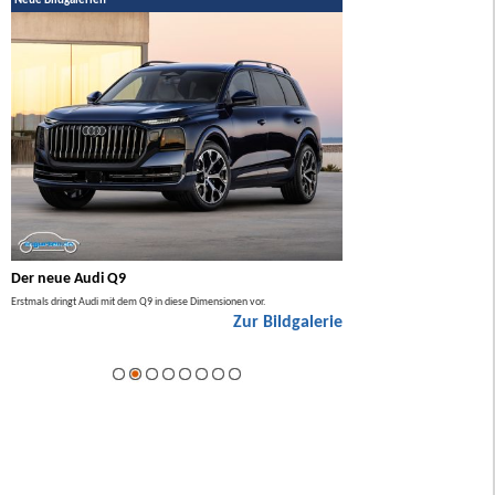
Neue Bildgalerien
Der neue Audi Q9
Der neue Mercedes GL
Erstmals dringt Audi mit dem Q9 in diese Dimensionen vor.
Der neue Mercedes GLA kommt zuers
Zur Bildgalerie
Hybrid.
ie