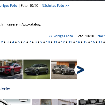
origes Foto
| Foto: 10/20 |
Nächstes Foto >>
ch in unserem Autokatalog.
<< Voriges Foto
| Foto: 10/20 |
Näch
•
2
•
3
•
4
•
5
•
6
•
7
•
8
•
9
•
10
•
11
•
12
•
13
•
14
•
15
•
16
•
17
lerie: