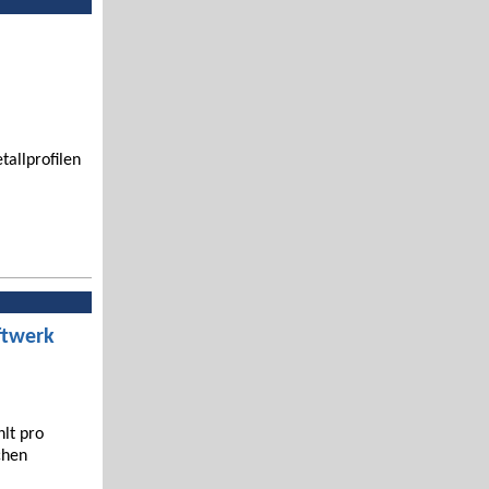
tallprofilen
ftwerk
hlt pro
chen