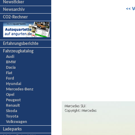
Newsticker
<< V
Newsarchiv
CO2-Rechner
Erfahrungsberichte
Fahrzeugkatalog
Audi
BMW
Dacia
Fiat
Ford
Hyundai
Mercedes-Benz
Opel
Peugeot
Renault
Skoda
Toyota
Volkswagen
Ladeparks