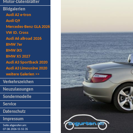
Motor-Datenblätter
Bildgalerien
Audi A2 e-tron
Audi Q9
Mercedes-Benz GLA 2026
VW ID. Cross
Audi A6 allroad 2026
BMW 7er
BMW iX5
BMW X5 2027
Audi A3 Sportback 2020
Audi A3 Limousine 2020
weitere Galerien >>
Verkehrszeichen
Neuzulassungen
Sondermodelle
Service
Datenschutz
Impressum
Seite abgerufen am:
07.08.2026 15:55:35