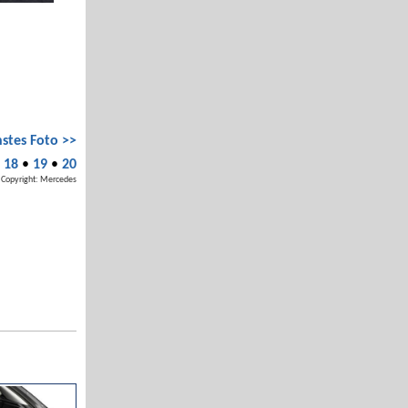
stes Foto >>
•
18
•
19
•
20
Copyright: Mercedes