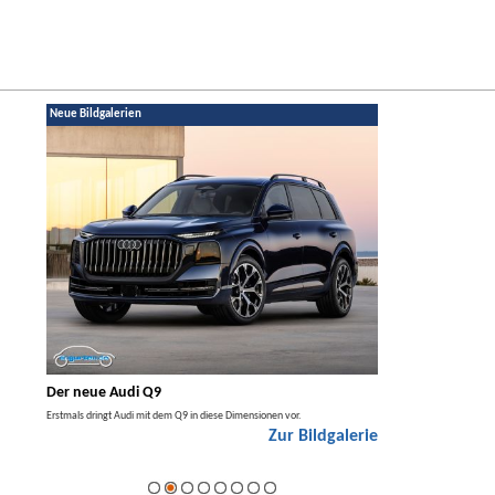
Neue Bildgalerien
Der neue Audi Q9
Der neue Merced
t den
Erstmals dringt Audi mit dem Q9 in diese Dimensionen vor.
Der neue Mercedes GLA kom
Zur Bildgalerie
Hybrid.
galerie