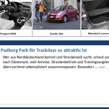
Mitsubishi Lance
Peugeot 5008
Suzuki Alto
dborg Park für Trackdays so attraktiv ist
Wer aus Norddeutschland kommt und Streckenzeit sucht, schaut 
nach Dänemark, weil Anreise, Streckenbetrieb und Trainingsangebo
überraschend unkompliziert zusammenpassen. Besonders ...
mehr ...