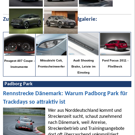
Zufällige Bilder aus unserer Bildgalerie:
Ford Focus 2011 -
Mitsubishi Colt,
Audi Shooting
Peugeot 407 Coupe -
Fließheck
Frontscheinwerfer
Brake, Leiste im
Instrumente
Einstieg
Padborg Park
Rennstrecke Dänemark: Warum Padborg Park für
Trackdays so attraktiv ist
Wer aus Norddeutschland kommt und
Streckenzeit sucht, schaut zunehmend
nach Dänemark, weil Anreise,
Streckenbetrieb und Trainingsangebote
dort oft überraschend unkompliziert