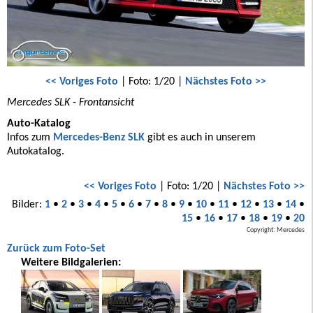
<< Voriges Foto
| Foto: 1/20 |
Nächstes Foto >>
Mercedes SLK - Frontansicht
Auto-Katalog
Infos zum
Mercedes-Benz SLK
gibt es auch in unserem
Autokatalog.
<< Voriges Foto
| Foto: 1/20 |
Nächstes Foto >>
Bilder:
1
•
2
•
3
•
4
•
5
•
6
•
7
•
8
•
9
•
10
•
11
•
12
•
13
•
14
•
15
•
16
•
17
•
18
•
19
•
20
Copyright: Mercedes
Zurück zum Foto-Set
Weitere Bildgalerien: