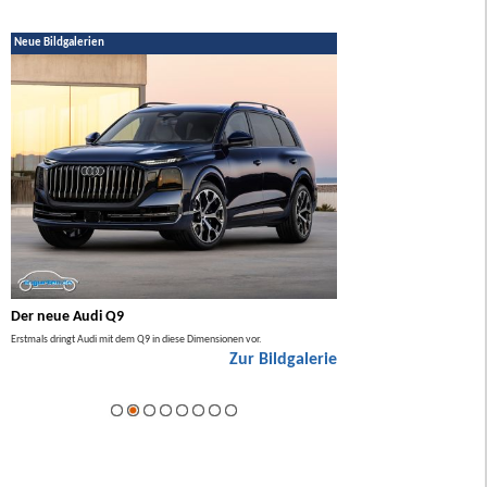
Neue Bildgalerien
Der neue Audi Q9
Der neue Mercedes GL
Erstmals dringt Audi mit dem Q9 in diese Dimensionen vor.
Der neue Mercedes GLA kommt zuers
Zur Bildgalerie
Hybrid.
ie