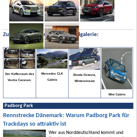
Zufällige Bilder aus unserer Bildgalerie:
Mercedes CLK
Der Kofferraum des
Skoda Octavia,
Cabrio
Vectra Caravan.
Wintereinsatz
Mini Cabrio
Padborg Park
Rennstrecke Dänemark: Warum Padborg Park für
Trackdays so attraktiv ist
Wer aus Norddeutschland kommt und