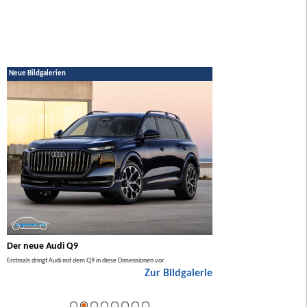
Neue Bildgalerien
Der neue Audi Q9
Der neue Mercedes GL
Erstmals dringt Audi mit dem Q9 in diese Dimensionen vor.
Der neue Mercedes GLA kommt zuers
Zur Bildgalerie
Hybrid.
ie