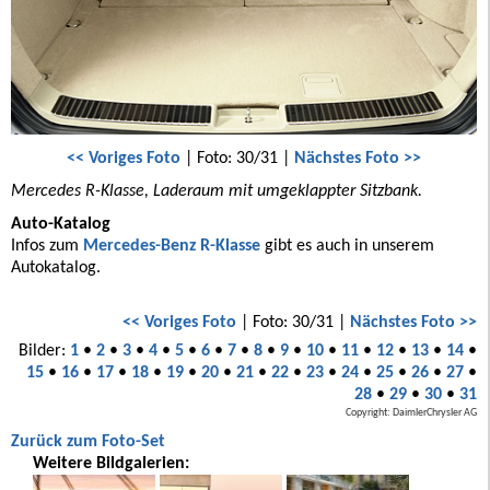
<< Voriges Foto
| Foto: 30/31 |
Nächstes Foto >>
Mercedes R-Klasse, Laderaum mit umgeklappter Sitzbank.
Auto-Katalog
Infos zum
Mercedes-Benz R-Klasse
gibt es auch in unserem
Autokatalog.
<< Voriges Foto
| Foto: 30/31 |
Nächstes Foto >>
Bilder:
1
•
2
•
3
•
4
•
5
•
6
•
7
•
8
•
9
•
10
•
11
•
12
•
13
•
14
•
15
•
16
•
17
•
18
•
19
•
20
•
21
•
22
•
23
•
24
•
25
•
26
•
27
•
28
•
29
•
30
•
31
Copyright: DaimlerChrysler AG
Zurück zum Foto-Set
Weitere Bildgalerien: