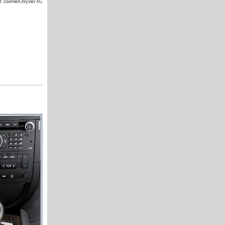
t: DaimlerChrysler AG