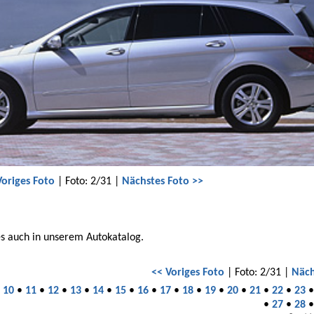
Voriges Foto
| Foto: 2/31 |
Nächstes Foto >>
es auch in unserem Autokatalog.
<< Voriges Foto
| Foto: 2/31 |
Näch
•
10
•
11
•
12
•
13
•
14
•
15
•
16
•
17
•
18
•
19
•
20
•
21
•
22
•
23
•
27
•
28