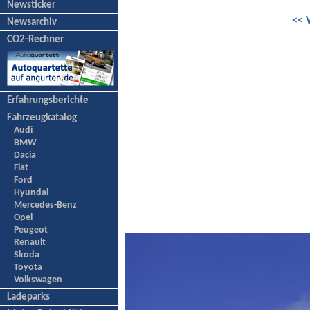
Newsticker
<< 
Newsarchiv
CO2-Rechner
Erfahrungsberichte
Fahrzeugkatalog
Audi
BMW
Dacia
Fiat
Ford
Hyundai
Mercedes-Benz
Opel
Peugeot
Renault
Skoda
Toyota
Volkswagen
Ladeparks