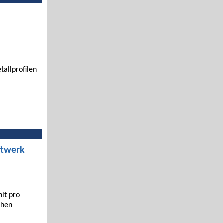
tallprofilen
ftwerk
hlt pro
chen