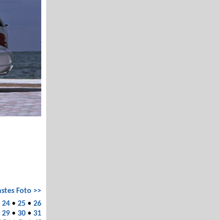
stes Foto >>
•
24
•
25
•
26
•
29
•
30
•
31