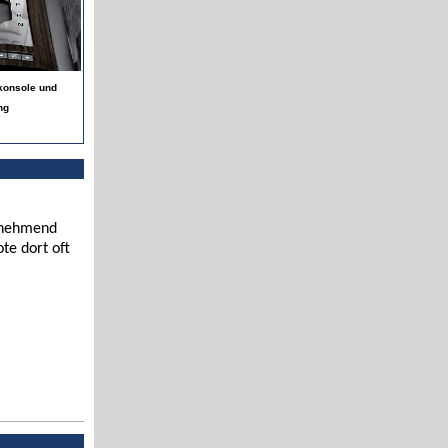
lkonsole und
ng
zunehmend
te dort oft