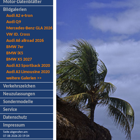
Motor-Datenblätter
Bildgalerien
Audi A2 e-tron
Audi Q9
Mercedes-Benz GLA 2026
VW ID. Cross
Audi A6 allroad 2026
BMW 7er
BMW iX5
BMW X5 2027
Audi A3 Sportback 2020
Audi A3 Limousine 2020
weitere Galerien >>
Verkehrszeichen
Neuzulassungen
Sondermodelle
Service
Datenschutz
Impressum
Seite abgerufen am:
07.08.2026 20:19:04