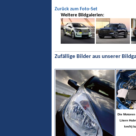
Zurück zum Foto-Set
Weitere Bildgalerien:
Zufällige Bilder aus unserer Bildga
Die Motoren 
Litern Hub
km/h) b