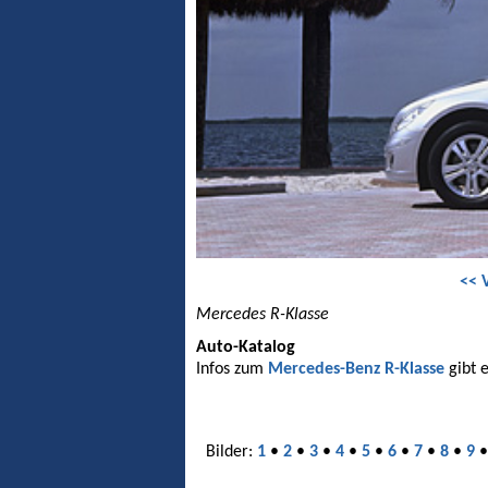
<< 
Mercedes R-Klasse
Auto-Katalog
Infos zum
Mercedes-Benz R-Klasse
gibt 
Bilder:
1
•
2
•
3
•
4
•
5
•
6
•
7
•
8
•
9