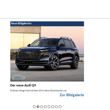
Neue Bildgalerien
Der neue Audi Q9
Der neue Merced
t den
Erstmals dringt Audi mit dem Q9 in diese Dimensionen vor.
Der neue Mercedes GLA kom
Zur Bildgalerie
Hybrid.
galerie