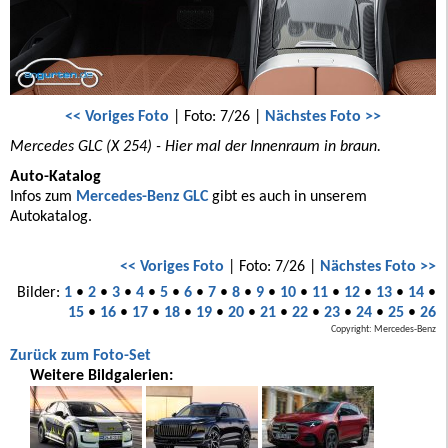
<< Voriges Foto
| Foto: 7/26 |
Nächstes Foto >>
Mercedes GLC (X 254) - Hier mal der Innenraum in braun.
Auto-Katalog
Infos zum
Mercedes-Benz GLC
gibt es auch in unserem
Autokatalog.
<< Voriges Foto
| Foto: 7/26 |
Nächstes Foto >>
Bilder:
1
•
2
•
3
•
4
•
5
•
6
•
7
•
8
•
9
•
10
•
11
•
12
•
13
•
14
•
15
•
16
•
17
•
18
•
19
•
20
•
21
•
22
•
23
•
24
•
25
•
26
Copyright: Mercedes-Benz
Zurück zum Foto-Set
Weitere Bildgalerien: