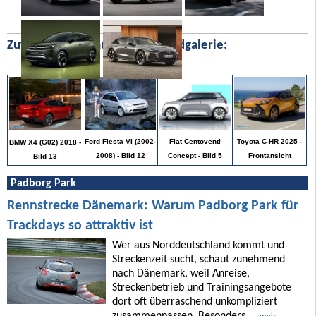
Zufällige Bilder aus unserer Bildgalerie:
Toyota C-HR 2025 -
Ford Fiesta VI (2002-
Fiat Centoventi
BMW X4 (G02) 2018 -
Frontansicht
2008) - Bild 12
Concept - Bild 5
Bild 13
Padborg Park
Rennstrecke Dänemark: Warum Padborg Park für
Trackdays so attraktiv ist
Wer aus Norddeutschland kommt und
Streckenzeit sucht, schaut zunehmend
nach Dänemark, weil Anreise,
Streckenbetrieb und Trainingsangebote
dort oft überraschend unkompliziert
zusammenpassen. Besonders ...