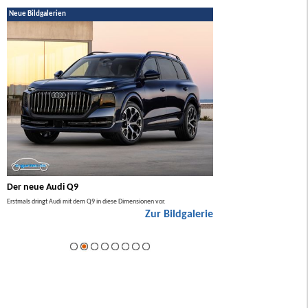
Neue Bildgalerien
Der neue Audi Q9
Der neue Mercedes GL
Erstmals dringt Audi mit dem Q9 in diese Dimensionen vor.
Der neue Mercedes GLA kommt zuers
Zur Bildgalerie
Hybrid.
ie