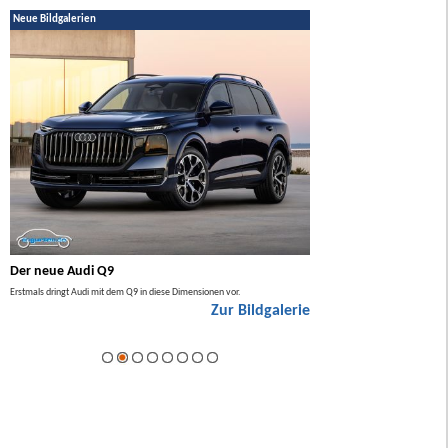
Neue Bildgalerien
Der neue Audi Q9
Der neue Mercedes GL
Erstmals dringt Audi mit dem Q9 in diese Dimensionen vor.
Der neue Mercedes GLA kommt zuers
Zur Bildgalerie
Hybrid.
ie