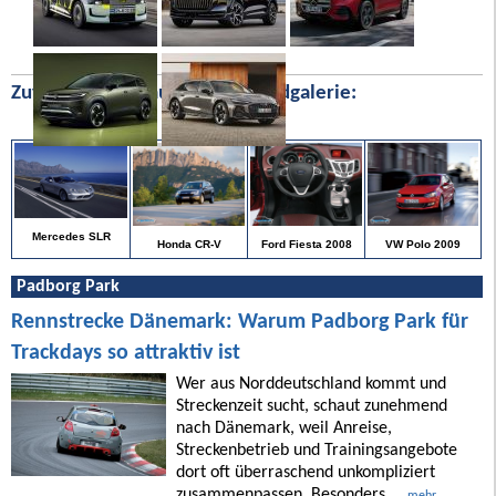
Zufällige Bilder aus unserer Bildgalerie:
Mercedes SLR
VW Polo 2009
Honda CR-V
Ford Fiesta 2008
Padborg Park
Rennstrecke Dänemark: Warum Padborg Park für
Trackdays so attraktiv ist
Wer aus Norddeutschland kommt und
Streckenzeit sucht, schaut zunehmend
nach Dänemark, weil Anreise,
Streckenbetrieb und Trainingsangebote
dort oft überraschend unkompliziert
zusammenpassen. Besonders ...
mehr ...