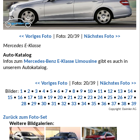
<< Voriges Foto
| Foto: 20/39 |
Nächstes Foto >>
Mercedes E-Klasse
Auto-Katalog
Infos zum
Mercedes-Benz E-Klasse Limousine
gibt es auch in
unserem Autokatalog.
<< Voriges Foto
| Foto: 20/39 |
Nächstes Foto >>
Bilder:
1
•
2
•
3
•
4
•
5
•
6
•
7
•
8
•
9
•
10
•
11
•
12
•
13
•
14
•
15
•
16
•
17
•
18
•
19
•
20
•
21
•
22
•
23
•
24
•
25
•
26
•
27
•
28
•
29
•
30
•
31
•
32
•
33
•
34
•
35
•
36
•
37
•
38
•
39
Copyright: Daimler AG
Zurück zum Foto-Set
Weitere Bildgalerien: