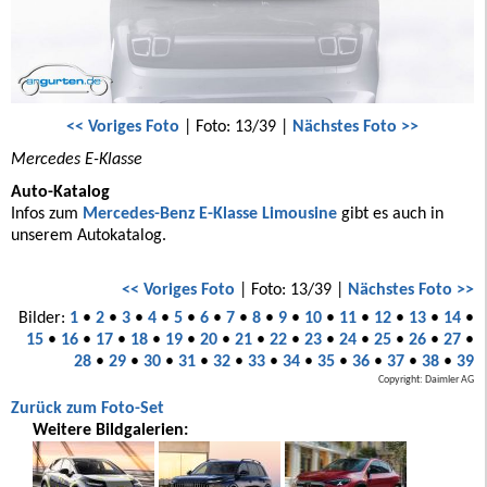
<< Voriges Foto
| Foto: 13/39 |
Nächstes Foto >>
Mercedes E-Klasse
Auto-Katalog
Infos zum
Mercedes-Benz E-Klasse Limousine
gibt es auch in
unserem Autokatalog.
<< Voriges Foto
| Foto: 13/39 |
Nächstes Foto >>
Bilder:
1
•
2
•
3
•
4
•
5
•
6
•
7
•
8
•
9
•
10
•
11
•
12
•
13
•
14
•
15
•
16
•
17
•
18
•
19
•
20
•
21
•
22
•
23
•
24
•
25
•
26
•
27
•
28
•
29
•
30
•
31
•
32
•
33
•
34
•
35
•
36
•
37
•
38
•
39
Copyright: Daimler AG
Zurück zum Foto-Set
Weitere Bildgalerien: