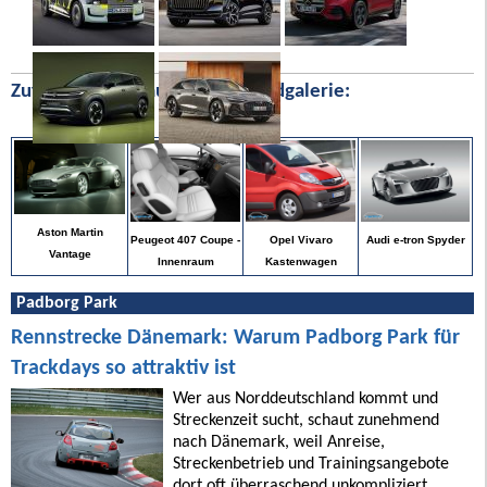
Zufällige Bilder aus unserer Bildgalerie:
Aston Martin
Audi e-tron Spyder
Peugeot 407 Coupe -
Opel Vivaro
Vantage
Innenraum
Kastenwagen
Padborg Park
Rennstrecke Dänemark: Warum Padborg Park für
Trackdays so attraktiv ist
Wer aus Norddeutschland kommt und
Streckenzeit sucht, schaut zunehmend
nach Dänemark, weil Anreise,
Streckenbetrieb und Trainingsangebote
dort oft überraschend unkompliziert