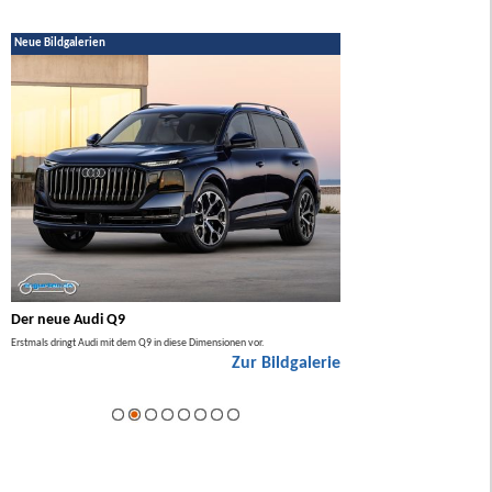
Neue Bildgalerien
Der neue Audi Q9
Der neue Mercedes GL
Erstmals dringt Audi mit dem Q9 in diese Dimensionen vor.
Der neue Mercedes GLA kommt zuers
Zur Bildgalerie
Hybrid.
ie