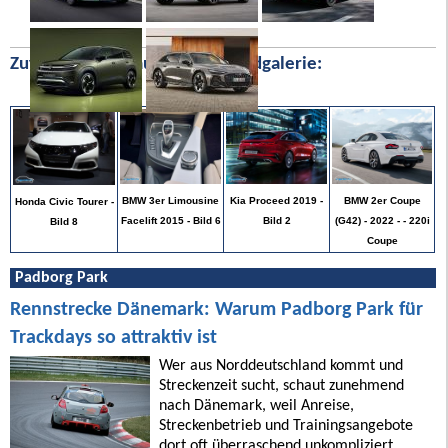
Zufällige Bilder aus unserer Bildgalerie:
BMW 2er Coupe
BMW 3er Limousine
Kia Proceed 2019 -
Honda Civic Tourer -
(G42) - 2022 - - 220i
Facelift 2015 - Bild 6
Bild 2
Bild 8
Coupe
Padborg Park
Rennstrecke Dänemark: Warum Padborg Park für
Trackdays so attraktiv ist
Wer aus Norddeutschland kommt und
Streckenzeit sucht, schaut zunehmend
nach Dänemark, weil Anreise,
Streckenbetrieb und Trainingsangebote
dort oft überraschend unkompliziert