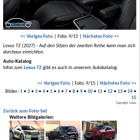
<< Voriges Foto
| Foto: 9/15 |
Nächstes Foto >>
Lexus TZ (2027) - Auf den Sitzen der zweiten Reihe kann man sich
durchaus einrichten.
Auto-Katalog
Infos zum
Lexus TZ
gibt es auch in unserem Autokatalog.
<< Voriges Foto
| Foto: 9/15 |
Nächstes Foto >>
Bilder:
1
•
2
•
3
•
4
•
5
•
6
•
7
•
8
•
9
•
10
•
11
•
12
•
13
•
14
•
15
Copyright: Lexus
Zurück zum Foto-Set
Weitere Bildgalerien: