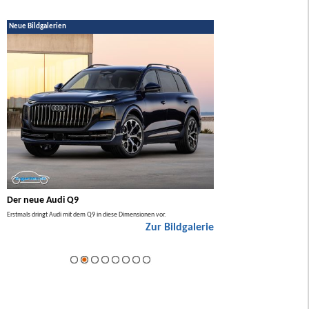
Neue Bildgalerien
Der neue Audi Q9
Der neue Mercedes GL
Erstmals dringt Audi mit dem Q9 in diese Dimensionen vor.
Der neue Mercedes GLA kommt zuers
Zur Bildgalerie
Hybrid.
ie