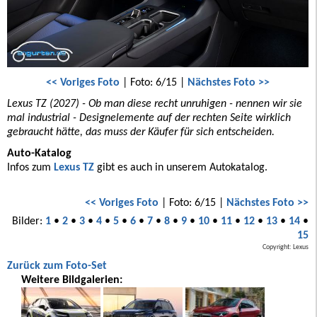
<< Voriges Foto
| Foto: 6/15 |
Nächstes Foto >>
Lexus TZ (2027) - Ob man diese recht unruhigen - nennen wir sie
mal industrial - Designelemente auf der rechten Seite wirklich
gebraucht hätte, das muss der Käufer für sich entscheiden.
Auto-Katalog
Infos zum
Lexus TZ
gibt es auch in unserem Autokatalog.
<< Voriges Foto
| Foto: 6/15 |
Nächstes Foto >>
Bilder:
1
•
2
•
3
•
4
•
5
•
6
•
7
•
8
•
9
•
10
•
11
•
12
•
13
•
14
•
15
Copyright: Lexus
Zurück zum Foto-Set
Weitere Bildgalerien: