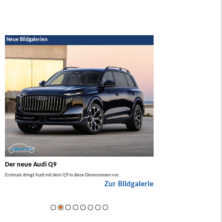
Neue Bildgalerien
Der neue Audi Q9
Der neue Mercedes GL
Erstmals dringt Audi mit dem Q9 in diese Dimensionen vor.
Der neue Mercedes GLA kommt zuers
Zur Bildgalerie
Hybrid.
ie