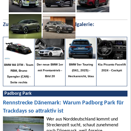
Zufällige Bilder aus unserer Bildgalerie:
Kia Picanto Facelift
Der neue BMW 1er
BMW 5er Touring
BMW M4 DTM - Team
2024 - Cockpit
mit Frontantrieb -
(G61, 2025) -
RBM, Bruno
Bild 20
Heckansicht, blau
Spengler (CAN) -
Seite rechts
Padborg Park
Rennstrecke Dänemark: Warum Padborg Park für
Trackdays so attraktiv ist
Wer aus Norddeutschland kommt und
Streckenzeit sucht, schaut zunehmend
nach Dänemark, weil Anreise,