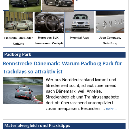
Jeep Compass,
Mercedes SLK -
Hyundai Atos
Fiat Stilo - drei- oder
Schriftzug
Innenraum: Cockpit
fünftürig
Padborg Park
Rennstrecke Dänemark: Warum Padborg Park für
Trackdays so attraktiv ist
Wer aus Norddeutschland kommt und
Streckenzeit sucht, schaut zunehmend
nach Dänemark, weil Anreise,
Streckenbetrieb und Trainingsangebote
dort oft überraschend unkompliziert
zusammenpassen. Besonders ...
mehr ...
Materialvergleich und Praxistipps