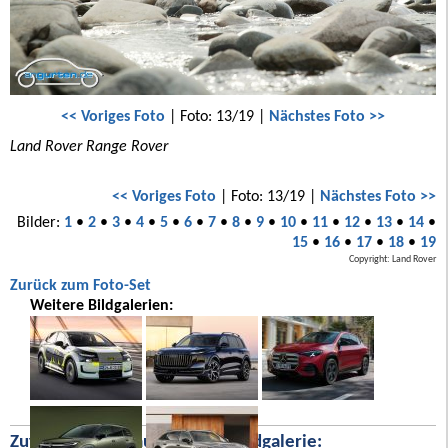
<< Voriges Foto
| Foto: 13/19 |
Nächstes Foto >>
Land Rover Range Rover
<< Voriges Foto
| Foto: 13/19 |
Nächstes Foto >>
Bilder:
1
•
2
•
3
•
4
•
5
•
6
•
7
•
8
•
9
•
10
•
11
•
12
•
13
•
14
•
15
•
16
•
17
•
18
•
19
Copyright: Land Rover
Zurück zum Foto-Set
Weitere Bildgalerien:
Zufällige Bilder aus unserer Bildgalerie: