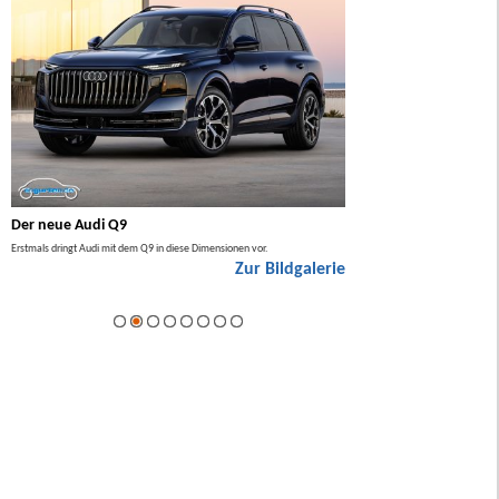
Der neue Audi Q9
Der neue Mercedes GL
Erstmals dringt Audi mit dem Q9 in diese Dimensionen vor.
Der neue Mercedes GLA kommt zuers
Zur Bildgalerie
Hybrid.
ie