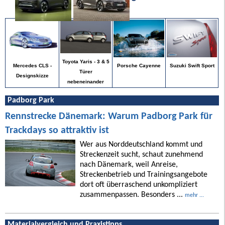
Toyota Yaris - 3 & 5
Suzuki Swift Sport
Porsche Cayenne
Mercedes CLS -
Türer
Designskizze
nebeneinander
Padborg Park
Rennstrecke Dänemark: Warum Padborg Park für
Trackdays so attraktiv ist
Wer aus Norddeutschland kommt und
Streckenzeit sucht, schaut zunehmend
nach Dänemark, weil Anreise,
Streckenbetrieb und Trainingsangebote
dort oft überraschend unkompliziert
zusammenpassen. Besonders ...
mehr ...
Materialvergleich und Praxistipps