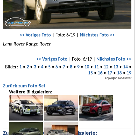
<< Voriges Foto
| Foto: 6/19 |
Nächstes Foto >>
Land Rover Range Rover
<< Voriges Foto
| Foto: 6/19 |
Nächstes Foto >>
Bilder:
1
•
2
•
3
•
4
•
5
•
6
•
7
•
8
•
9
•
10
•
11
•
12
•
13
•
14
•
15
•
16
•
17
•
18
•
19
Copyright: Land Rover
Zurück zum Foto-Set
Weitere Bildgalerien:
Zufällige Bilder aus unserer Bildgalerie: