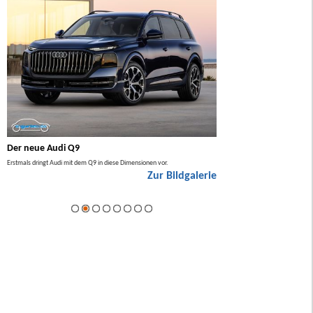
Der neue Audi Q9
Der neue Mercedes GL
Erstmals dringt Audi mit dem Q9 in diese Dimensionen vor.
Der neue Mercedes GLA kommt zuers
Zur Bildgalerie
Hybrid.
ie