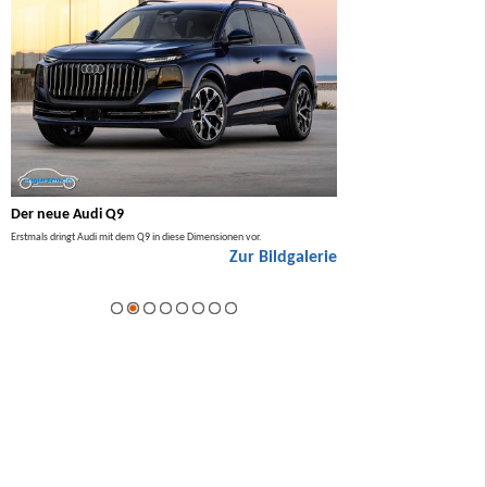
Der neue Audi Q9
Der neue Mercedes GL
Erstmals dringt Audi mit dem Q9 in diese Dimensionen vor.
Der neue Mercedes GLA kommt zuers
Zur Bildgalerie
Hybrid.
ie