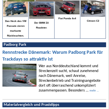
Fiat Panda 4x4
Citroen C2
Das Heck des VW
Der BMW Z4
Passats zieren
Roadster.
markante
Rückleuchten.
Padborg Park
Rennstrecke Dänemark: Warum Padborg Park für
Trackdays so attraktiv ist
Wer aus Norddeutschland kommt und
Streckenzeit sucht, schaut zunehmend
nach Dänemark, weil Anreise,
Streckenbetrieb und Trainingsangebote
dort oft überraschend unkompliziert
zusammenpassen. Besonders ...
mehr ...
Materialvergleich und Praxistipps