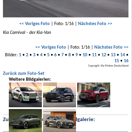
<< Voriges Foto
| Foto: 1/16 |
Nächstes Foto >>
Kia Carnival - der Kia-Van
<< Voriges Foto
| Foto: 1/16 |
Nächstes Foto >>
Bilder:
1
•
2
•
3
•
4
•
5
•
6
•
7
•
8
•
9
•
10
•
11
•
12
•
13
•
14
•
15
•
16
Copyright: Kia Motors Deutschland
Zurück zum Foto-Set
Weitere Bildgalerien:
Zufällige Bilder aus unserer Bildgalerie: