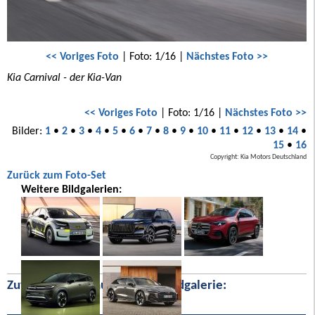
<< Voriges Foto
| Foto: 1/16 |
Nächstes Foto >>
Kia Carnival - der Kia-Van
<< Voriges Foto
| Foto: 1/16 |
Nächstes Foto >>
Bilder:
1
•
2
•
3
•
4
•
5
•
6
•
7
•
8
•
9
•
10
•
11
•
12
•
13
•
14
•
15
•
16
Copyright: Kia Motors Deutschland
Zurück zum Foto-Set
Weitere Bildgalerien:
Zufällige Bilder aus unserer Bildgalerie: