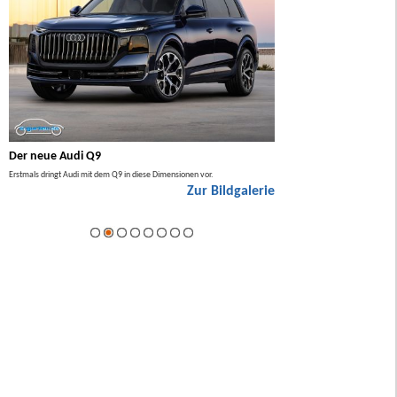
Der neue Audi Q9
Der neue Mercedes GL
Erstmals dringt Audi mit dem Q9 in diese Dimensionen vor.
Der neue Mercedes GLA kommt zuers
Zur Bildgalerie
Hybrid.
ie