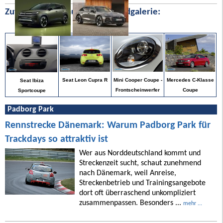
Zufällige Bilder aus unserer Bildgalerie:
Mercedes C-Klasse
Seat Leon Cupra R
Mini Cooper Coupe -
Seat Ibiza
Coupe
Frontscheinwerfer
Sportcoupe
Padborg Park
Rennstrecke Dänemark: Warum Padborg Park für
Trackdays so attraktiv ist
Wer aus Norddeutschland kommt und
Streckenzeit sucht, schaut zunehmend
nach Dänemark, weil Anreise,
Streckenbetrieb und Trainingsangebote
dort oft überraschend unkompliziert
zusammenpassen. Besonders ...
mehr ...