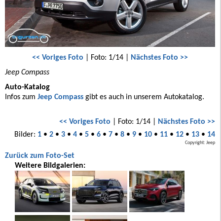
<< Voriges Foto
| Foto: 1/14 |
Nächstes Foto >>
Jeep Compass
Auto-Katalog
Infos zum
Jeep Compass
gibt es auch in unserem Autokatalog.
<< Voriges Foto
| Foto: 1/14 |
Nächstes Foto >>
Bilder:
1
•
2
•
3
•
4
•
5
•
6
•
7
•
8
•
9
•
10
•
11
•
12
•
13
•
14
Copyright: Jeep
Zurück zum Foto-Set
Weitere Bildgalerien: