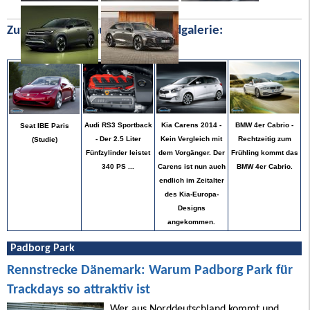
Zufällige Bilder aus unserer Bildgalerie:
BMW 4er Cabrio -
Audi RS3 Sportback
Kia Carens 2014 -
Seat IBE Paris
Rechtzeitig zum
- Der 2.5 Liter
Kein Vergleich mit
(Studie)
Frühling kommt das
Fünfzylinder leistet
dem Vorgänger. Der
BMW 4er Cabrio.
340 PS ...
Carens ist nun auch
endlich im Zeitalter
des Kia-Europa-
Designs
angekommen.
Padborg Park
Rennstrecke Dänemark: Warum Padborg Park für
Trackdays so attraktiv ist
Wer aus Norddeutschland kommt und