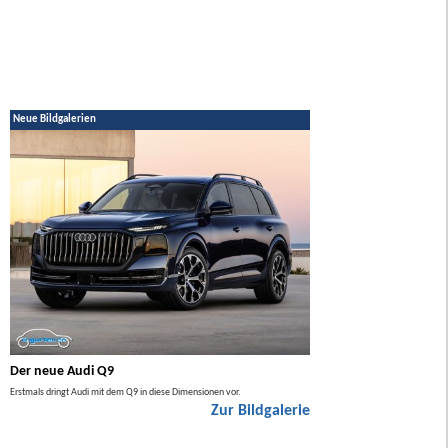
Neue Bildgalerien
Der neue Audi Q9
Der neue Mercedes GL
Erstmals dringt Audi mit dem Q9 in diese Dimensionen vor.
Der neue Mercedes GLA kommt zuers
Zur Bildgalerie
Hybrid.
ie