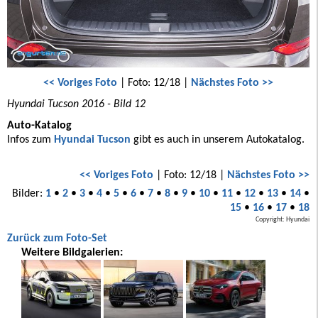
<< Voriges Foto
| Foto: 12/18 |
Nächstes Foto >>
Hyundai Tucson 2016 - Bild 12
Auto-Katalog
Infos zum
Hyundai Tucson
gibt es auch in unserem Autokatalog.
<< Voriges Foto
| Foto: 12/18 |
Nächstes Foto >>
Bilder:
1
•
2
•
3
•
4
•
5
•
6
•
7
•
8
•
9
•
10
•
11
•
12
•
13
•
14
•
15
•
16
•
17
•
18
Copyright: Hyundai
Zurück zum Foto-Set
Weitere Bildgalerien: