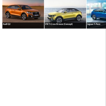
Audi Q2
VW T-Cross Breeze (Concept)
Jaguar F-Pace