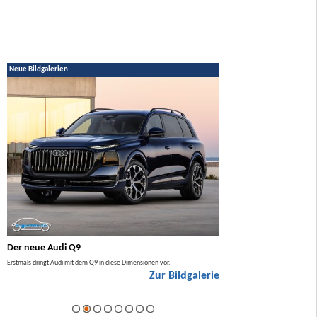
Neue Bildgalerien
Der neue Audi Q9
Der neue Mercedes GL
Erstmals dringt Audi mit dem Q9 in diese Dimensionen vor.
Der neue Mercedes GLA kommt zuers
Zur Bildgalerie
Hybrid.
ie