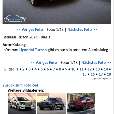
<< Voriges Foto
| Foto: 1/18 |
Nächstes Foto >>
Hyundai Tucson 2016 - Bild 1
Auto-Katalog
Infos zum
Hyundai Tucson
gibt es auch in unserem Autokatalog.
<< Voriges Foto
| Foto: 1/18 |
Nächstes Foto >>
Bilder:
1
•
2
•
3
•
4
•
5
•
6
•
7
•
8
•
9
•
10
•
11
•
12
•
13
•
14
•
15
•
16
•
17
•
18
Copyright: Hyundai
Zurück zum Foto-Set
Weitere Bildgalerien: