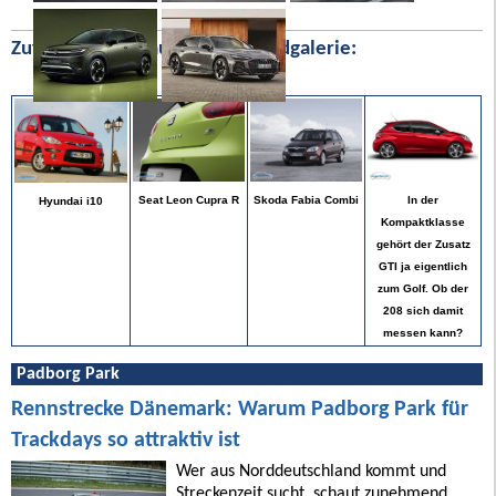
Zufällige Bilder aus unserer Bildgalerie:
In der
Seat Leon Cupra R
Skoda Fabia Combi
Hyundai i10
Kompaktklasse
gehört der Zusatz
GTI ja eigentlich
zum Golf. Ob der
208 sich damit
messen kann?
Padborg Park
Rennstrecke Dänemark: Warum Padborg Park für
Trackdays so attraktiv ist
Wer aus Norddeutschland kommt und
Streckenzeit sucht, schaut zunehmend