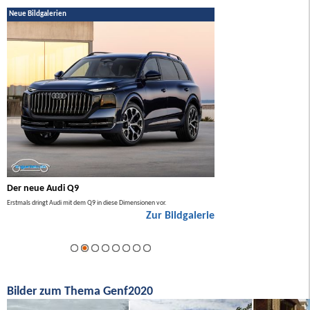
Neue Bildgalerien
Der neue Audi Q9
Der neue Mercedes GL
Erstmals dringt Audi mit dem Q9 in diese Dimensionen vor.
Der neue Mercedes GLA kommt zuers
Zur Bildgalerie
Hybrid.
ie
Bilder zum Thema Genf2020