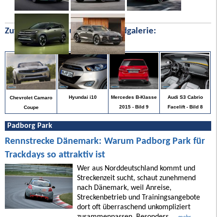
Zufällige Bilder aus unserer Bildgalerie:
Audi S3 Cabrio
Hyundai i10
Mercedes B-Klasse
Chevrolet Camaro
Facelift - Bild 8
2015 - Bild 9
Coupe
Padborg Park
Rennstrecke Dänemark: Warum Padborg Park für
Trackdays so attraktiv ist
Wer aus Norddeutschland kommt und
Streckenzeit sucht, schaut zunehmend
nach Dänemark, weil Anreise,
Streckenbetrieb und Trainingsangebote
dort oft überraschend unkompliziert
zusammenpassen. Besonders ...