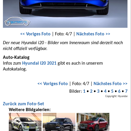
<< Voriges Foto
| Foto: 4/7 |
Nächstes Foto >>
Der neue Hyundai i20 - Bilder vom Innenraum sind derzeit noch
nicht offiziell verfügbar.
Auto-Katalog
Infos zum
Hyundai i20 2021
gibt es auch in unserem
Autokatalog.
<< Voriges Foto
| Foto: 4/7 |
Nächstes Foto >>
Bilder:
1
•
2
•
3
•
4
•
5
•
6
•
7
Copyright: Hyundai
Zurück zum Foto-Set
Weitere Bildgalerien: