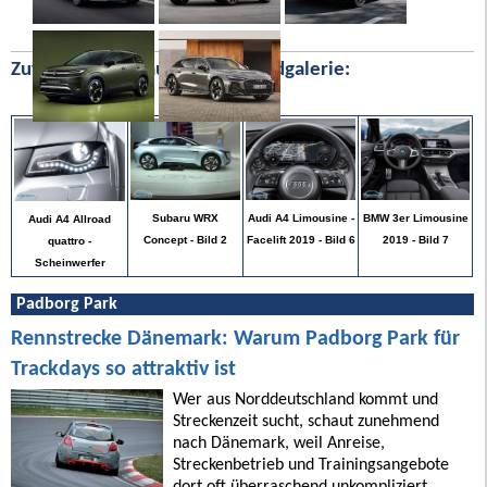
Zufällige Bilder aus unserer Bildgalerie:
BMW 3er Limousine
Subaru WRX
Audi A4 Limousine -
Audi A4 Allroad
2019 - Bild 7
Concept - Bild 2
Facelift 2019 - Bild 6
quattro -
Scheinwerfer
Padborg Park
Rennstrecke Dänemark: Warum Padborg Park für
Trackdays so attraktiv ist
Wer aus Norddeutschland kommt und
Streckenzeit sucht, schaut zunehmend
nach Dänemark, weil Anreise,
Streckenbetrieb und Trainingsangebote
dort oft überraschend unkompliziert