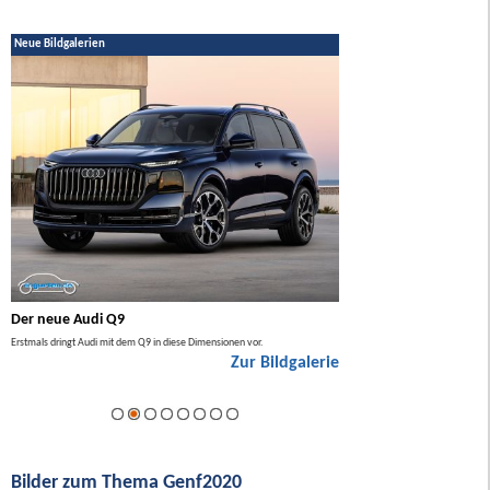
Neue Bildgalerien
Der neue Audi Q9
Der neue Mercedes GL
Erstmals dringt Audi mit dem Q9 in diese Dimensionen vor.
Der neue Mercedes GLA kommt zuers
Zur Bildgalerie
Hybrid.
ie
Bilder zum Thema Genf2020