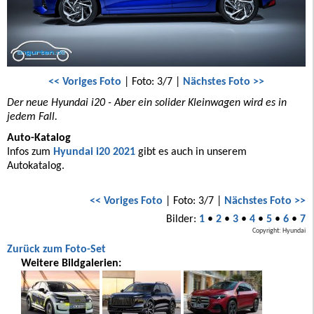
<< Voriges Foto
| Foto: 3/7 |
Nächstes Foto >>
Der neue Hyundai i20 - Aber ein solider Kleinwagen wird es in
jedem Fall.
Auto-Katalog
Infos zum
Hyundai i20 2021
gibt es auch in unserem
Autokatalog.
<< Voriges Foto
| Foto: 3/7 |
Nächstes Foto >>
Bilder:
1
•
2
•
3
•
4
•
5
•
6
•
7
Copyright: Hyundai
Zurück zum Foto-Set
Weitere Bildgalerien: