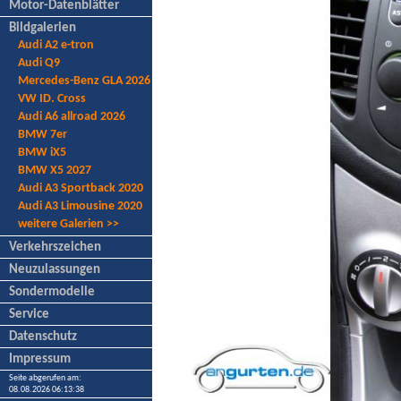
Motor-Datenblätter
Bildgalerien
Audi A2 e-tron
Audi Q9
Mercedes-Benz GLA 2026
VW ID. Cross
Audi A6 allroad 2026
BMW 7er
BMW iX5
BMW X5 2027
Audi A3 Sportback 2020
Audi A3 Limousine 2020
weitere Galerien >>
Verkehrszeichen
Neuzulassungen
Sondermodelle
Service
Datenschutz
Impressum
Seite abgerufen am:
08.08.2026 06:13:38