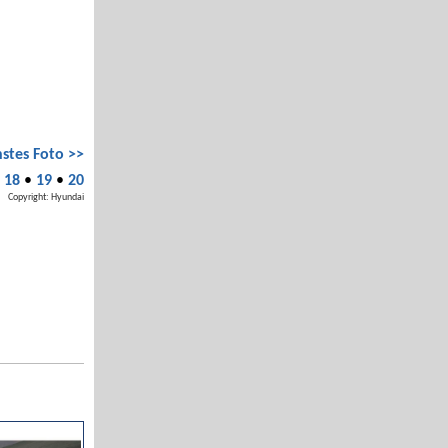
stes Foto >>
•
18
•
19
•
20
Copyright: Hyundai