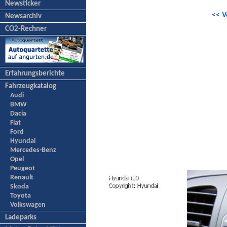
Newsticker
<< V
Newsarchiv
CO2-Rechner
Erfahrungsberichte
Fahrzeugkatalog
Audi
BMW
Dacia
Fiat
Ford
Hyundai
Mercedes-Benz
Opel
Peugeot
Renault
Skoda
Toyota
Volkswagen
Ladeparks