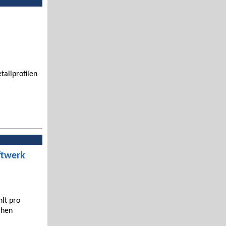
tallprofilen
ftwerk
hlt pro
chen