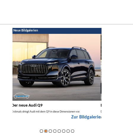
Neue Bildgalerien
Der neue Mercedes GLA
Premiere des VW I
Der neue Mercedes GLA kommt zuerst nur elektrisch, später auch als
Etwas höher und länger als 
galerie
Hybrid.
das Pendant zum T-Cross.
Zur Bildgalerie