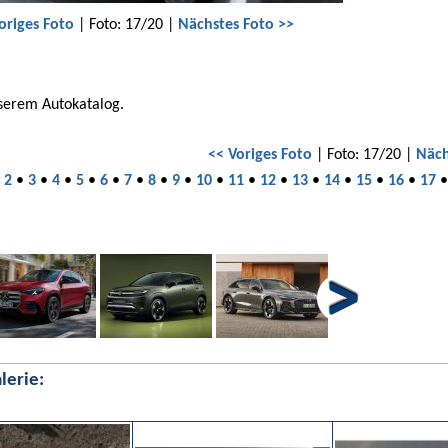
origes Foto
| Foto: 17/20 |
Nächstes Foto >>
nserem Autokatalog.
<< Voriges Foto
| Foto: 17/20 |
Näch
•
2
•
3
•
4
•
5
•
6
•
7
•
8
•
9
•
10
•
11
•
12
•
13
•
14
•
15
•
16
•
17
lerie: