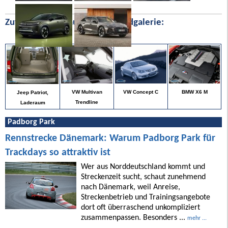
Zufällige Bilder aus unserer Bildgalerie:
BMW X6 M
VW Multivan
VW Concept C
Jeep Patriot,
Trendline
Laderaum
Padborg Park
Rennstrecke Dänemark: Warum Padborg Park für
Trackdays so attraktiv ist
Wer aus Norddeutschland kommt und
Streckenzeit sucht, schaut zunehmend
nach Dänemark, weil Anreise,
Streckenbetrieb und Trainingsangebote
dort oft überraschend unkompliziert
zusammenpassen. Besonders ...
mehr ...