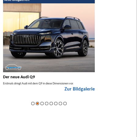
Neue Bildgalerien
Der neue Audi Q9
Der neue Mercedes GL
Erstmals dringt Audi mit dem Q9 in diese Dimensionen vor.
Der neue Mercedes GLA kommt zuers
Zur Bildgalerie
Hybrid.
ie