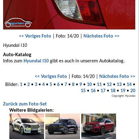
<< Voriges Foto
| Foto: 14/20 |
Nächstes Foto >>
Hyundai i10
Auto-Katalog
Infos zum
Hyundai i10
gibt es auch in unserem Autokatalog.
<< Voriges Foto
| Foto: 14/20 |
Nächstes Foto >>
Bilder:
1
•
2
•
3
•
4
•
5
•
6
•
7
•
8
•
9
•
10
•
11
•
12
•
13
•
14
•
15
•
16
•
17
•
18
•
19
•
20
Copyright: Hyundai
Zurück zum Foto-Set
Weitere Bildgalerien: