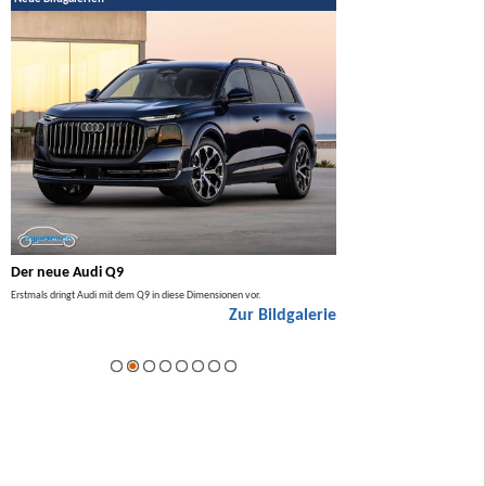
Der neue Audi Q9
Der neue Mercedes GL
Erstmals dringt Audi mit dem Q9 in diese Dimensionen vor.
Der neue Mercedes GLA kommt zuers
Zur Bildgalerie
Hybrid.
ie