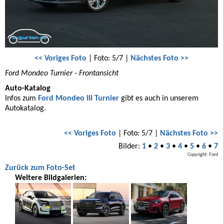
<< Voriges Foto
| Foto: 5/7 |
Nächstes Foto >>
Ford Mondeo Turnier - Frontansicht
Auto-Katalog
Infos zum
Ford Mondeo III Turnier
gibt es auch in unserem
Autokatalog.
<< Voriges Foto
| Foto: 5/7 |
Nächstes Foto >>
Bilder:
1
•
2
•
3
•
4
•
5
•
6
•
7
Copyright: Ford
Zurück zum Foto-Set
Weitere Bildgalerien: