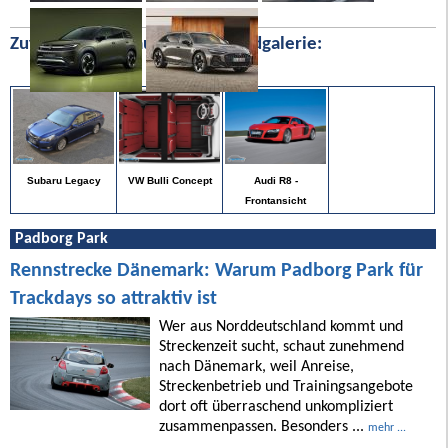
Zufällige Bilder aus unserer Bildgalerie:
Subaru Legacy
VW Bulli Concept
Audi R8 -
Frontansicht
Padborg Park
Rennstrecke Dänemark: Warum Padborg Park für
Trackdays so attraktiv ist
Wer aus Norddeutschland kommt und
Streckenzeit sucht, schaut zunehmend
nach Dänemark, weil Anreise,
Streckenbetrieb und Trainingsangebote
dort oft überraschend unkompliziert
zusammenpassen. Besonders ...
mehr ...