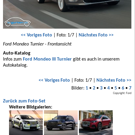
<< Voriges Foto
| Foto: 1/7 |
Nächstes Foto >>
Ford Mondeo Turnier - Frontansicht
Auto-Katalog
Infos zum
Ford Mondeo III Turnier
gibt es auch in unserem
Autokatalog.
<< Voriges Foto
| Foto: 1/7 |
Nächstes Foto >>
Bilder:
1
•
2
•
3
•
4
•
5
•
6
•
7
Copyright: Ford
Zurück zum Foto-Set
Weitere Bildgalerien: