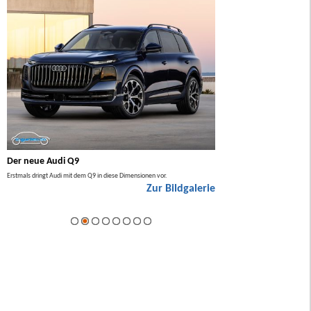
Der neue Audi Q9
Der neue Mercedes GL
Erstmals dringt Audi mit dem Q9 in diese Dimensionen vor.
Der neue Mercedes GLA kommt zuers
Zur Bildgalerie
Hybrid.
ie