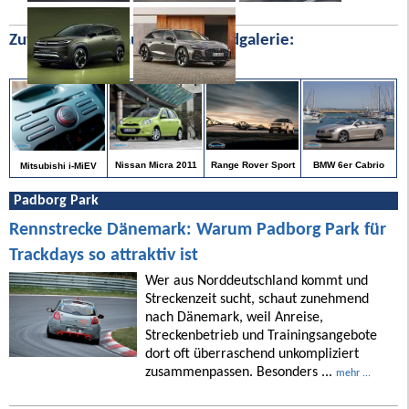
Zufällige Bilder aus unserer Bildgalerie:
BMW 6er Cabrio
Nissan Micra 2011
Range Rover Sport
Mitsubishi i-MiEV
Padborg Park
Rennstrecke Dänemark: Warum Padborg Park für
Trackdays so attraktiv ist
Wer aus Norddeutschland kommt und
Streckenzeit sucht, schaut zunehmend
nach Dänemark, weil Anreise,
Streckenbetrieb und Trainingsangebote
dort oft überraschend unkompliziert
zusammenpassen. Besonders ...
mehr ...