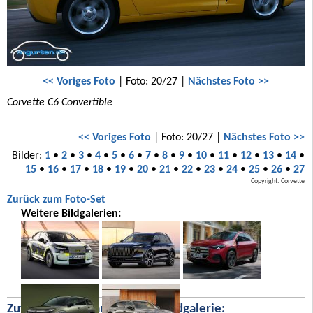
<< Voriges Foto
| Foto: 20/27 |
Nächstes Foto >>
Corvette C6 Convertible
<< Voriges Foto
| Foto: 20/27 |
Nächstes Foto >>
Bilder:
1
•
2
•
3
•
4
•
5
•
6
•
7
•
8
•
9
•
10
•
11
•
12
•
13
•
14
•
15
•
16
•
17
•
18
•
19
•
20
•
21
•
22
•
23
•
24
•
25
•
26
•
27
Copyright: Corvette
Zurück zum Foto-Set
Weitere Bildgalerien:
Zufällige Bilder aus unserer Bildgalerie: