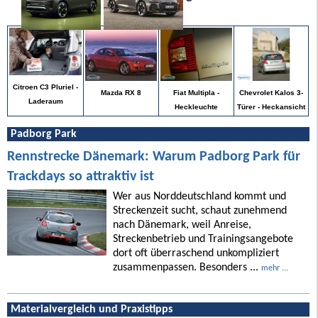
Citroen C3 Pluriel -
Chevrolet Kalos 3-
Mazda RX 8
Fiat Multipla -
Laderaum
Türer - Heckansicht
Heckleuchte
Padborg Park
Rennstrecke Dänemark: Warum Padborg Park für
Trackdays so attraktiv ist
Wer aus Norddeutschland kommt und
Streckenzeit sucht, schaut zunehmend
nach Dänemark, weil Anreise,
Streckenbetrieb und Trainingsangebote
dort oft überraschend unkompliziert
zusammenpassen. Besonders ...
mehr ...
Materialvergleich und Praxistipps