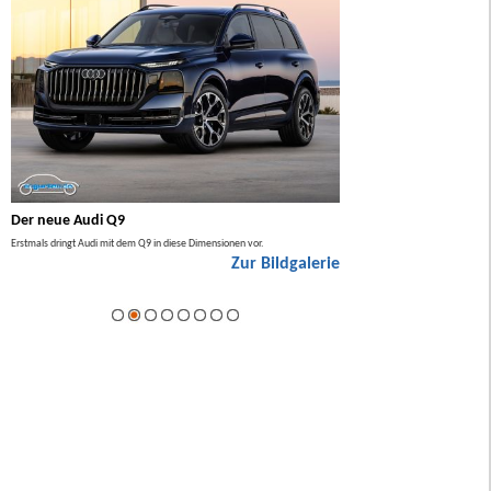
Der neue Audi Q9
Der neue Mercedes GL
Erstmals dringt Audi mit dem Q9 in diese Dimensionen vor.
Der neue Mercedes GLA kommt zuers
Zur Bildgalerie
Hybrid.
ie