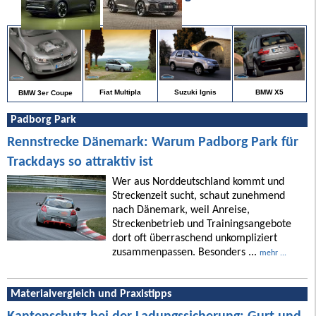
BMW X5
Fiat Multipla
Suzuki Ignis
BMW 3er Coupe
Padborg Park
Rennstrecke Dänemark: Warum Padborg Park für
Trackdays so attraktiv ist
Wer aus Norddeutschland kommt und
Streckenzeit sucht, schaut zunehmend
nach Dänemark, weil Anreise,
Streckenbetrieb und Trainingsangebote
dort oft überraschend unkompliziert
zusammenpassen. Besonders ...
mehr ...
Materialvergleich und Praxistipps