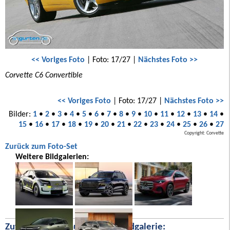
<< Voriges Foto
| Foto: 17/27 |
Nächstes Foto >>
Corvette C6 Convertible
<< Voriges Foto
| Foto: 17/27 |
Nächstes Foto >>
Bilder:
1
•
2
•
3
•
4
•
5
•
6
•
7
•
8
•
9
•
10
•
11
•
12
•
13
•
14
•
15
•
16
•
17
•
18
•
19
•
20
•
21
•
22
•
23
•
24
•
25
•
26
•
27
Copyright: Corvette
Zurück zum Foto-Set
Weitere Bildgalerien:
Zufällige Bilder aus unserer Bildgalerie: