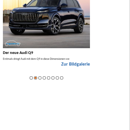
Der neue Audi Q9
Der neue Mercedes GL
Erstmals dringt Audi mit dem Q9 in diese Dimensionen vor.
Der neue Mercedes GLA kommt zuers
Zur Bildgalerie
Hybrid.
ie