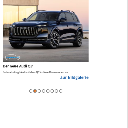
Der neue Audi Q9
Der neue Mercedes GL
Erstmals dringt Audi mit dem Q9 in diese Dimensionen vor.
Der neue Mercedes GLA kommt zuers
Zur Bildgalerie
Hybrid.
ie