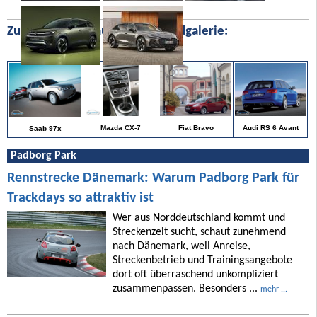
Zufällige Bilder aus unserer Bildgalerie:
Audi RS 6 Avant
Mazda CX-7
Fiat Bravo
Saab 97x
Padborg Park
Rennstrecke Dänemark: Warum Padborg Park für
Trackdays so attraktiv ist
Wer aus Norddeutschland kommt und
Streckenzeit sucht, schaut zunehmend
nach Dänemark, weil Anreise,
Streckenbetrieb und Trainingsangebote
dort oft überraschend unkompliziert
zusammenpassen. Besonders ...
mehr ...