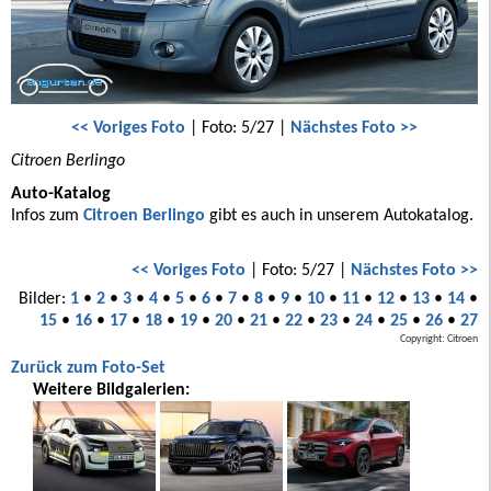
<< Voriges Foto
| Foto: 5/27 |
Nächstes Foto >>
Citroen Berlingo
Auto-Katalog
Infos zum
Citroen Berlingo
gibt es auch in unserem Autokatalog.
<< Voriges Foto
| Foto: 5/27 |
Nächstes Foto >>
Bilder:
1
•
2
•
3
•
4
•
5
•
6
•
7
•
8
•
9
•
10
•
11
•
12
•
13
•
14
•
15
•
16
•
17
•
18
•
19
•
20
•
21
•
22
•
23
•
24
•
25
•
26
•
27
Copyright: Citroen
Zurück zum Foto-Set
Weitere Bildgalerien: