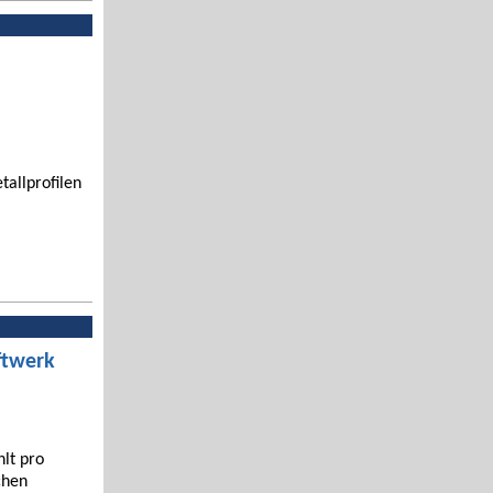
tallprofilen
ftwerk
hlt pro
chen