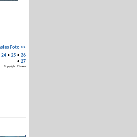
stes Foto >>
•
24
•
25
•
26
•
27
Copyright: Citroen