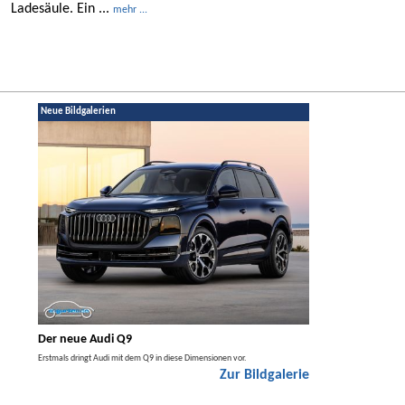
Ladesäule. Ein ...
mehr ...
Neue Bildgalerien
Der neue Audi Q9
Der neue Merced
t den
Erstmals dringt Audi mit dem Q9 in diese Dimensionen vor.
Der neue Mercedes GLA kom
Zur Bildgalerie
Hybrid.
galerie