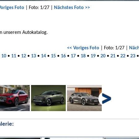
Voriges Foto
| Foto: 1/27 |
Nächstes Foto >>
in unserem Autokatalog.
<< Voriges Foto
| Foto: 1/27 |
Näch
•
10
•
11
•
12
•
13
•
14
•
15
•
16
•
17
•
18
•
19
•
20
•
21
•
22
•
23
lerie: