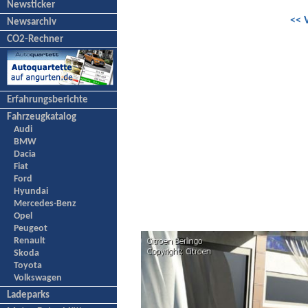
Newsticker
<< 
Newsarchiv
CO2-Rechner
Erfahrungsberichte
Fahrzeugkatalog
Audi
BMW
Dacia
Fiat
Ford
Hyundai
Mercedes-Benz
Opel
Peugeot
Renault
Skoda
Toyota
Volkswagen
Ladeparks