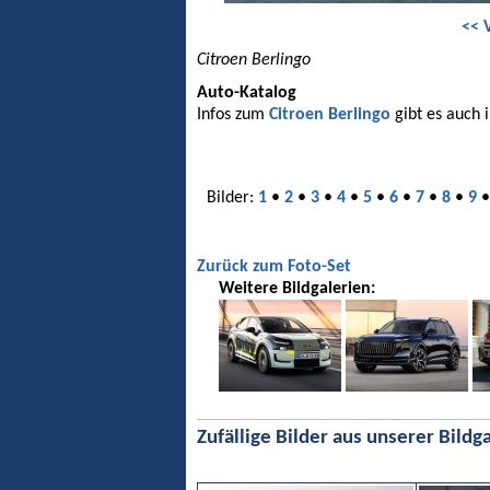
<< 
Citroen Berlingo
Auto-Katalog
Infos zum
Citroen Berlingo
gibt es auch 
Bilder:
1
•
2
•
3
•
4
•
5
•
6
•
7
•
8
•
9
Zurück zum Foto-Set
Weitere Bildgalerien:
Zufällige Bilder aus unserer Bildga