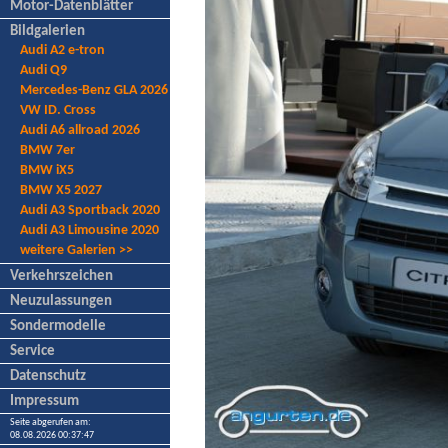
Motor-Datenblätter
Bildgalerien
Audi A2 e-tron
Audi Q9
Mercedes-Benz GLA 2026
VW ID. Cross
Audi A6 allroad 2026
BMW 7er
BMW iX5
BMW X5 2027
Audi A3 Sportback 2020
Audi A3 Limousine 2020
weitere Galerien >>
Verkehrszeichen
Neuzulassungen
Sondermodelle
Service
Datenschutz
Impressum
Seite abgerufen am:
08.08.2026 00:37:47