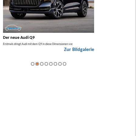
Der neue Audi Q9
Der neue Mercedes GL
Erstmals dringt Audi mit dem Q9 in diese Dimensionen vor.
Der neue Mercedes GLA kommt zuers
Zur Bildgalerie
Hybrid.
ie