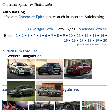
Chevrolet Epica - Mittelkonsole
Auto-Katalog
Infos zum
Chevrolet Epica
gibt es auch in unserem Autokatalog.
<< Voriges Foto
| Foto: 17/20 |
Nächstes Foto >>
Bilder:
1
•
2
•
3
•
4
•
5
•
6
•
7
•
8
•
9
•
10
•
11
•
12
•
13
•
14
•
15
•
16
•
17
•
18
•
19
•
20
Copyright: Chevrolet Deutschland
Zurück zum Foto-Set
Weitere Bildgalerien:
Zufällige Bilder aus unserer Bildgalerie: