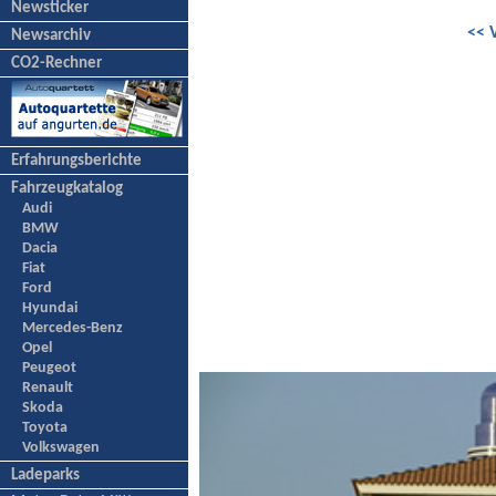
Newsticker
<< 
Newsarchiv
CO2-Rechner
Erfahrungsberichte
Fahrzeugkatalog
Audi
BMW
Dacia
Fiat
Ford
Hyundai
Mercedes-Benz
Opel
Peugeot
Renault
Skoda
Toyota
Volkswagen
Ladeparks