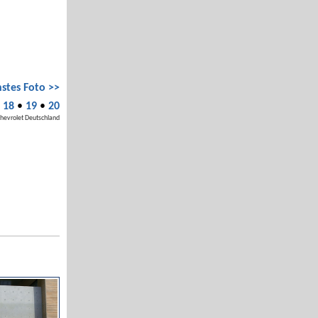
stes Foto >>
•
18
•
19
•
20
Chevrolet Deutschland