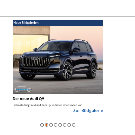
Neue Bildgalerien
Der neue Audi Q9
Der neue Merced
t den
Erstmals dringt Audi mit dem Q9 in diese Dimensionen vor.
Der neue Mercedes GLA kom
Zur Bildgalerie
Hybrid.
galerie