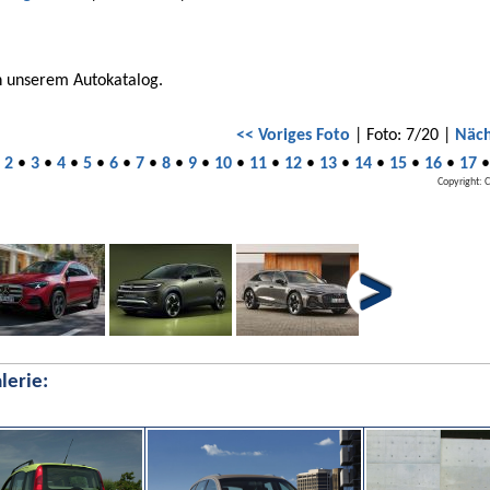
n unserem Autokatalog.
<< Voriges Foto
| Foto: 7/20 |
Näch
•
2
•
3
•
4
•
5
•
6
•
7
•
8
•
9
•
10
•
11
•
12
•
13
•
14
•
15
•
16
•
17
Copyright: 
lerie: