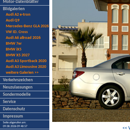
Motor-Datenblätter
Bildgalerien
Audi A2 e-tron
Audi Q9
Mercedes-Benz GLA 2026
VW ID. Cross
Audi A6 allroad 2026
BMW 7er
BMW iX5
BMW X5 2027
Audi A3 Sportback 2020
Audi A3 Limousine 2020
weitere Galerien >>
Verkehrszeichen
Neuzulassungen
Sondermodelle
Service
Datenschutz
Impressum
Seite abgerufen am:
09.08.2026 09:48:57
<< 