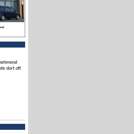
val
zunehmend
te dort oft