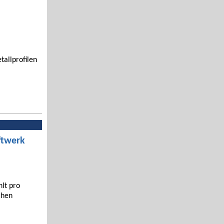
tallprofilen
ftwerk
hlt pro
chen