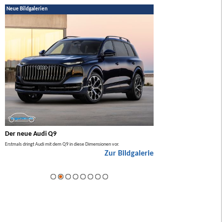
Neue Bildgalerien
Der neue Audi Q9
Der neue Mercedes GL
Erstmals dringt Audi mit dem Q9 in diese Dimensionen vor.
Der neue Mercedes GLA kommt zuers
Zur Bildgalerie
Hybrid.
ie