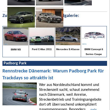
Zufällige Bilder aus unserer Bildgalerie:
BMW Concept 6
Ford C-Max 2011
Mercedes E-Klasse
BMW M3
Series Coupe
Padborg Park
Rennstrecke Dänemark: Warum Padborg Park für
Trackdays so attraktiv ist
Wer aus Norddeutschland kommt und
Streckenzeit sucht, schaut zunehmend
nach Dänemark, weil Anreise,
Streckenbetrieb und Trainingsangebote
dort oft überraschend unkompliziert
zusammenpassen. Besonders ...
mehr ...