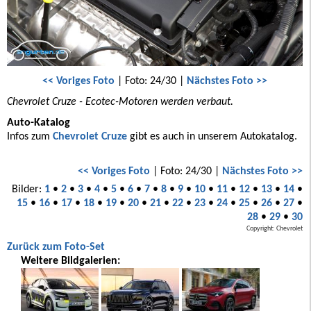
<< Voriges Foto
| Foto: 24/30 |
Nächstes Foto >>
Chevrolet Cruze - Ecotec-Motoren werden verbaut.
Auto-Katalog
Infos zum
Chevrolet Cruze
gibt es auch in unserem Autokatalog.
<< Voriges Foto
| Foto: 24/30 |
Nächstes Foto >>
Bilder:
1
•
2
•
3
•
4
•
5
•
6
•
7
•
8
•
9
•
10
•
11
•
12
•
13
•
14
•
15
•
16
•
17
•
18
•
19
•
20
•
21
•
22
•
23
•
24
•
25
•
26
•
27
•
28
•
29
•
30
Copyright: Chevrolet
Zurück zum Foto-Set
Weitere Bildgalerien: