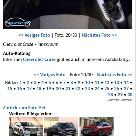
<< Voriges Foto
| Foto: 20/30 |
Nächstes Foto >>
Chevrolet Cruze - Innenraum
Auto-Katalog
Infos zum
Chevrolet Cruze
gibt es auch in unserem Autokatalog.
<< Voriges Foto
| Foto: 20/30 |
Nächstes Foto >>
Bilder:
1
•
2
•
3
•
4
•
5
•
6
•
7
•
8
•
9
•
10
•
11
•
12
•
13
•
14
•
15
•
16
•
17
•
18
•
19
•
20
•
21
•
22
•
23
•
24
•
25
•
26
•
27
•
28
•
29
•
30
Copyright: Chevrolet
Zurück zum Foto-Set
Weitere Bildgalerien: