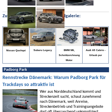
Zufällige Bilder aus unserer Bildgalerie:
Audi A5 Cabrio -
Subaru Legacy
BMW M6,
Nissan Qashqai
Urlaub pur
Schnittzeichnung
Motor
Padborg Park
Rennstrecke Dänemark: Warum Padborg Park für
Trackdays so attraktiv ist
Wer aus Norddeutschland kommt und
Streckenzeit sucht, schaut zunehmend
nach Dänemark, weil Anreise,
Streckenbetrieb und Trainingsangebote
dort oft überraschend unkompliziert