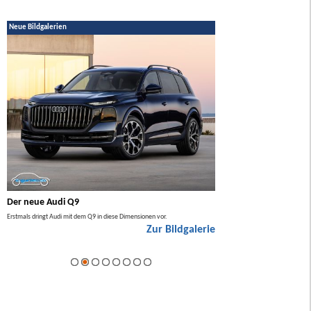
Neue Bildgalerien
Der neue Audi Q9
Der neue Mercedes GL
Erstmals dringt Audi mit dem Q9 in diese Dimensionen vor.
Der neue Mercedes GLA kommt zuers
Zur Bildgalerie
Hybrid.
ie