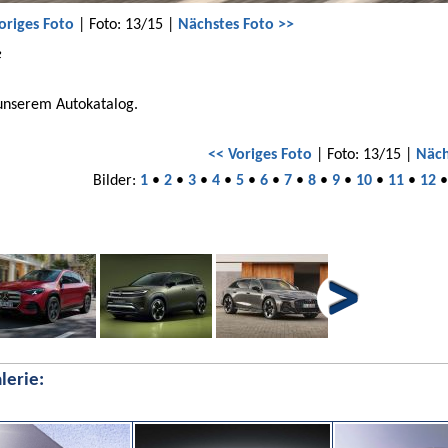
origes Foto
| Foto: 13/15 |
Nächstes Foto >>
e
 unserem Autokatalog.
<< Voriges Foto
| Foto: 13/15 |
Näch
Bilder:
1
•
2
•
3
•
4
•
5
•
6
•
7
•
8
•
9
•
10
•
11
•
12
lerie: