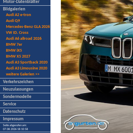
Motor-Datenblätter
Bildgalerien
Audi A2 e-tron
Audi Q9
Mercedes-Benz GLA 2026
VW ID. Cross
Audi A6 allroad 2026
BMW 7er
BMW iX5
BMW X5 2027
Audi A3 Sportback 2020
Audi A3 Limousine 2020
weitere Galerien >>
Verkehrszeichen
Neuzulassungen
Sondermodelle
Service
Datenschutz
Impressum
Seite abgerufen am:
07.08.2026 18:10:58