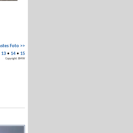
stes Foto >>
•
13
•
14
•
15
Copyright: BMW