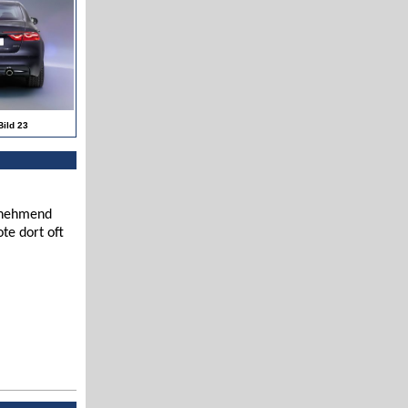
Bild 23
zunehmend
te dort oft