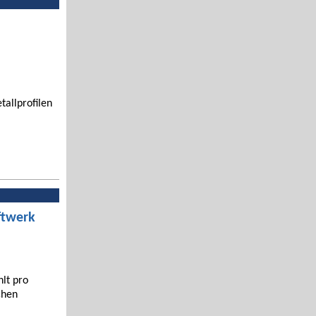
tallprofilen
ftwerk
hlt pro
chen