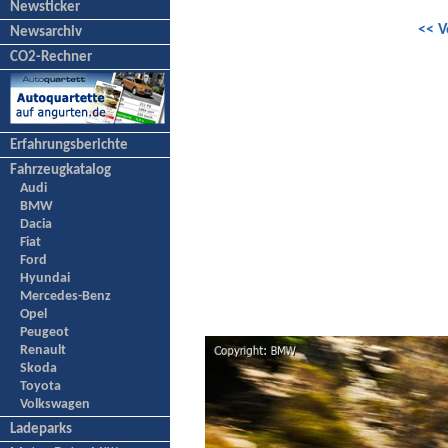
Newsticker
<< V
Newsarchiv
CO2-Rechner
Erfahrungsberichte
Fahrzeugkatalog
Audi
BMW
Dacia
Fiat
Ford
Hyundai
Mercedes-Benz
Opel
Peugeot
Renault
Skoda
Toyota
Volkswagen
Ladeparks