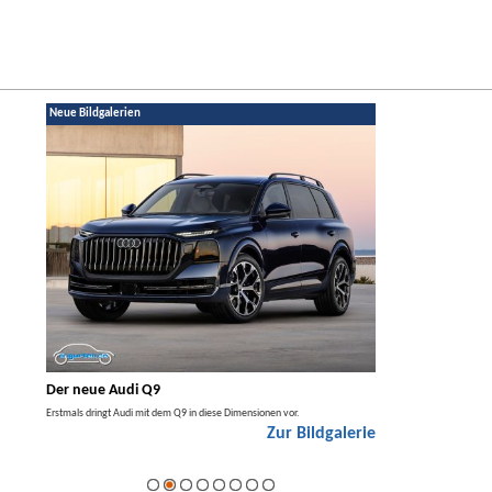
Neue Bildgalerien
Der neue Audi Q9
Der neue Merced
t den
Erstmals dringt Audi mit dem Q9 in diese Dimensionen vor.
Der neue Mercedes GLA kom
Zur Bildgalerie
Hybrid.
galerie