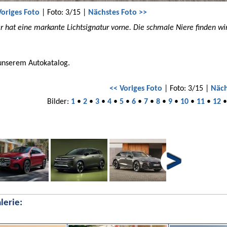
Voriges Foto
| Foto: 3/15 |
Nächstes Foto >>
hat eine markante Lichtsignatur vorne. Die schmale Niere finden wir
 unserem Autokatalog.
<< Voriges Foto
| Foto: 3/15 |
Näch
Bilder:
1
•
2
•
3
•
4
•
5
•
6
•
7
•
8
•
9
•
10
•
11
•
12
lerie: