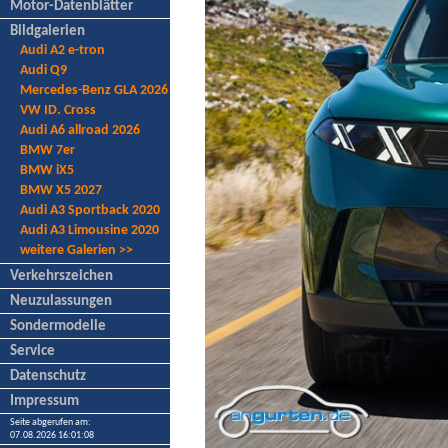
Motor-Datenblätter
Bildgalerien
Audi A2 e-tron
Audi Q9
Mercedes-Benz GLA 2026
VW ID. Cross
Audi A6 allroad 2026
BMW 7er
BMW iX5
BMW X5 2027
Audi A3 Sportback 2020
Audi A3 Limousine 2020
weitere Galerien >>
Verkehrszeichen
Neuzulassungen
Sondermodelle
Service
Datenschutz
Impressum
Seite abgerufen am:
07.08.2026 16:01:08