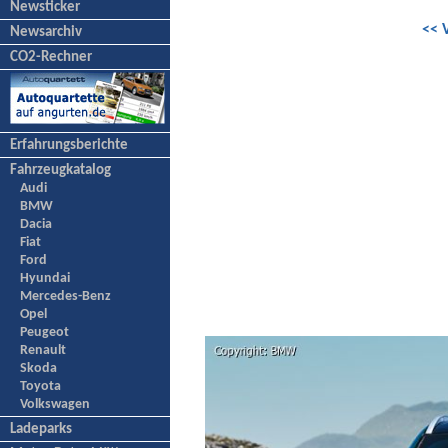
Newsticker
<< 
Newsarchiv
CO2-Rechner
Erfahrungsberichte
Fahrzeugkatalog
Audi
BMW
Dacia
Fiat
Ford
Hyundai
Mercedes-Benz
Opel
Peugeot
Renault
Skoda
Toyota
Volkswagen
Ladeparks