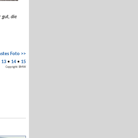
 gut, die
stes Foto >>
•
13
•
14
•
15
Copyright: BMW