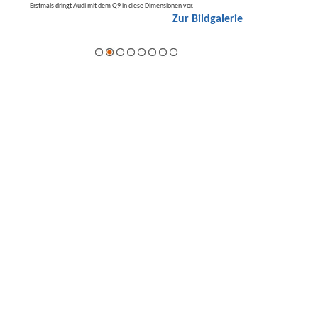
t den
Erstmals dringt Audi mit dem Q9 in diese Dimensionen vor.
Der neue Mercedes GLA kom
Zur Bildgalerie
Hybrid.
galerie