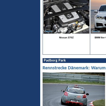
Nissan 370Z
BMW 6er G
Padborg Park
Rennstrecke Dänemark: Warum Pa