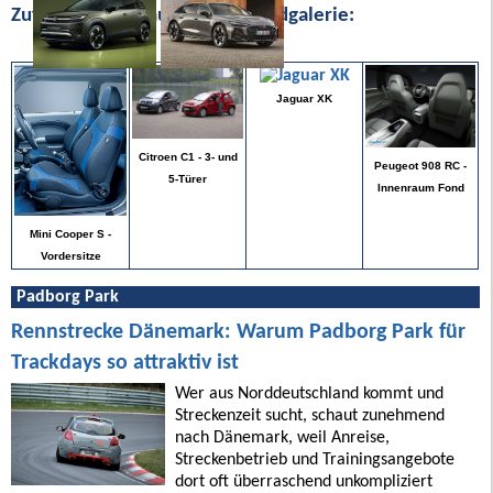
Zufällige Bilder aus unserer Bildgalerie:
Jaguar XK
Citroen C1 - 3- und
Peugeot 908 RC -
5-Türer
Innenraum Fond
Mini Cooper S -
Vordersitze
Padborg Park
Rennstrecke Dänemark: Warum Padborg Park für
Trackdays so attraktiv ist
Wer aus Norddeutschland kommt und
Streckenzeit sucht, schaut zunehmend
nach Dänemark, weil Anreise,
Streckenbetrieb und Trainingsangebote
dort oft überraschend unkompliziert