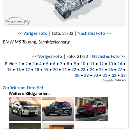
<< Voriges Foto
| Foto: 31/33 |
Nächstes Foto >>
BMW M5 Touring, Schnittzeichnung
<< Voriges Foto
| Foto: 31/33 |
Nächstes Foto >>
Bilder:
1
•
2
•
3
•
4
•
5
•
6
•
7
•
8
•
9
•
10
•
11
•
12
•
13
•
14
•
15
•
16
•
17
•
18
•
19
•
20
•
21
•
22
•
23
•
24
•
25
•
26
•
27
•
28
•
29
•
30
•
31
•
32
•
33
Copyright: BMW AG
Zurück zum Foto-Set
Weitere Bildgalerien: