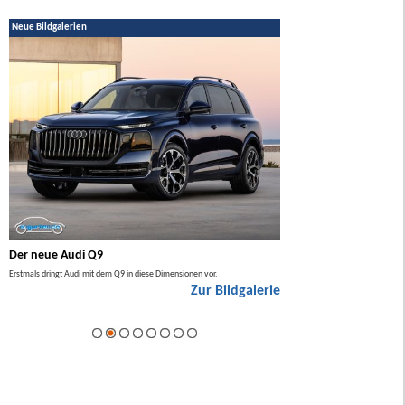
Neue Bildgalerien
Der neue Audi Q9
Der neue Mercedes GL
Erstmals dringt Audi mit dem Q9 in diese Dimensionen vor.
Der neue Mercedes GLA kommt zuers
Zur Bildgalerie
Hybrid.
ie