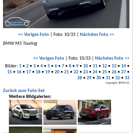
<< Voriges Foto
| Foto: 10/33 |
Nächstes Foto >>
BMW M5 Touring
<< Voriges Foto
| Foto: 10/33 |
Nächstes Foto >>
Bilder:
1
•
2
•
3
•
4
•
5
•
6
•
7
•
8
•
9
•
10
•
11
•
12
•
13
•
14
•
15
•
16
•
17
•
18
•
19
•
20
•
21
•
22
•
23
•
24
•
25
•
26
•
27
•
28
•
29
•
30
•
31
•
32
•
33
Copyright: BMW AG
Zurück zum Foto-Set
Weitere Bildgalerien: