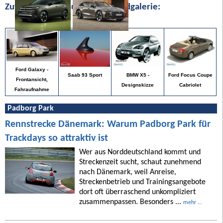
Zufällige Bilder aus unserer Bildgalerie:
Ford Galaxy -
Ford Focus Coupe
Saab 93 Sport
BMW X5 -
Frontansicht,
Cabriolet
Designskizze
Fahraufnahme
Padborg Park
Rennstrecke Dänemark: Warum Padborg Park für
Trackdays so attraktiv ist
Wer aus Norddeutschland kommt und
Streckenzeit sucht, schaut zunehmend
nach Dänemark, weil Anreise,
Streckenbetrieb und Trainingsangebote
dort oft überraschend unkompliziert
zusammenpassen. Besonders ...
mehr ...