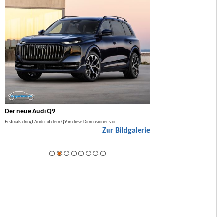
Der neue Audi Q9
Der neue Mercedes GL
Erstmals dringt Audi mit dem Q9 in diese Dimensionen vor.
Der neue Mercedes GLA kommt zuers
Zur Bildgalerie
Hybrid.
ie