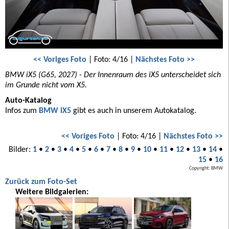
<< Voriges Foto
| Foto: 4/16 |
Nächstes Foto >>
BMW iX5 (G65, 2027) - Der Innenraum des iX5 unterscheidet sich
im Grunde nicht vom X5.
Auto-Katalog
Infos zum
BMW iX5
gibt es auch in unserem Autokatalog.
<< Voriges Foto
| Foto: 4/16 |
Nächstes Foto >>
Bilder:
1
•
2
•
3
•
4
•
5
•
6
•
7
•
8
•
9
•
10
•
11
•
12
•
13
•
14
•
15
•
16
Copyright: BMW
Zurück zum Foto-Set
Weitere Bildgalerien: