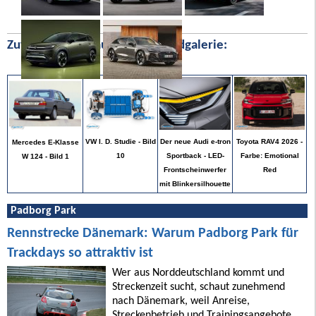
Zufällige Bilder aus unserer Bildgalerie:
Toyota RAV4 2026 -
VW I. D. Studie - Bild
Der neue Audi e-tron
Mercedes E-Klasse
Farbe: Emotional
10
Sportback - LED-
W 124 - Bild 1
Red
Frontscheinwerfer
mit Blinkersilhouette
Padborg Park
Rennstrecke Dänemark: Warum Padborg Park für
Trackdays so attraktiv ist
Wer aus Norddeutschland kommt und
Streckenzeit sucht, schaut zunehmend
nach Dänemark, weil Anreise,
Streckenbetrieb und Trainingsangebote