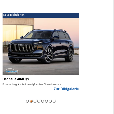
Neue Bildgalerien
Der neue Audi Q9
Der neue Mercedes GL
Erstmals dringt Audi mit dem Q9 in diese Dimensionen vor.
Der neue Mercedes GLA kommt zuers
Zur Bildgalerie
Hybrid.
ie