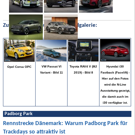
Zufällige Bilder aus unserer Bildgalerie:
Hyundai i30
VW Passat VI
Toyota RAV4 V (MJ
Opel Corsa OPC
Fastback (Facelift) -
Variant - Bild 11
2019) - Bild 8
Hier auf den Fotos
wird die N-Line
Ausstattung gezeigt,
die damit auch im
i30 verfügbar ist.
Padborg Park
Rennstrecke Dänemark: Warum Padborg Park für
Trackdays so attraktiv ist