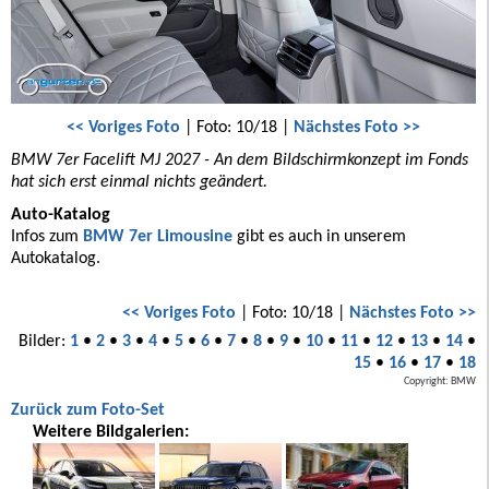
<< Voriges Foto
| Foto: 10/18 |
Nächstes Foto >>
BMW 7er Facelift MJ 2027 - An dem Bildschirmkonzept im Fonds
hat sich erst einmal nichts geändert.
Auto-Katalog
Infos zum
BMW 7er Limousine
gibt es auch in unserem
Autokatalog.
<< Voriges Foto
| Foto: 10/18 |
Nächstes Foto >>
Bilder:
1
•
2
•
3
•
4
•
5
•
6
•
7
•
8
•
9
•
10
•
11
•
12
•
13
•
14
•
15
•
16
•
17
•
18
Copyright: BMW
Zurück zum Foto-Set
Weitere Bildgalerien: